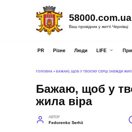
Перейти
до
58000.com.ua
вмісту
Ваш провідник у житті Чернівці
PR
Різне
Люди
LIFE
При
ГОЛОВНА
»
БАЖАЮ, ЩОБ У ТВОЄМУ СЕРЦІ ЗАВЖДИ ЖИЛ
Бажаю, щоб у тв
жила віра
АВТОР
Fedorenko Serhii