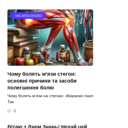
UNCATEGORIZED
Чому болять м’язи стегон:
основні причини та засоби
полегшення болю
Чому болять м’язи на стегнах: збираємо пазл
Так
0
Вітаю з Днем Знань! Нехай цей