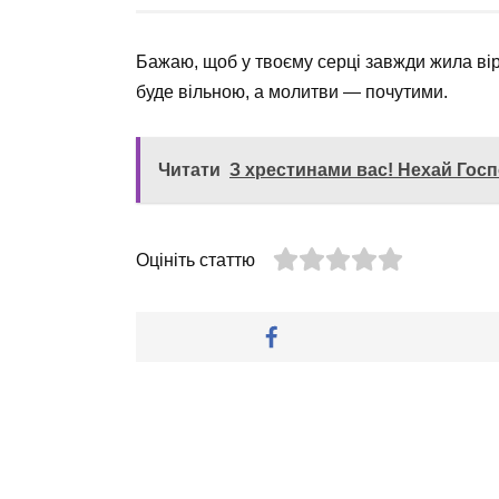
Бажаю, щоб у твоєму серці завжди жила ві
буде вільною, а молитви — почутими.
Читати
З хрестинами вас! Нехай Гос
Оцініть статтю