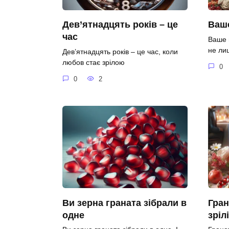
Дев’ятнадцять років – це
Ваше
час
Ваше 
не ли
Дев’ятнадцять років – це час, коли
любов стає зрілою
0
0
2
Ви зерна граната зібрали в
Гран
одне
зріл