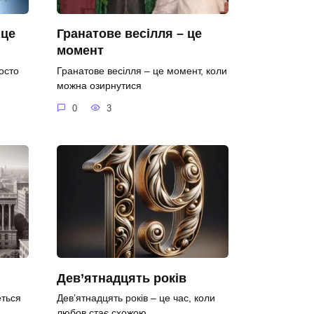
 це
Гранатове весілля – це
момент
осто
Гранатове весілля – це момент, коли
можна озирнутися
0
3
Дев’ятнадцять років
еться
Дев’ятнадцять років – це час, коли
любов стає схожою