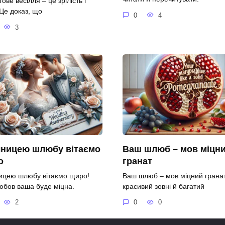
ове весілля – це зрілість і
 Це доказ, що
0
4
3
чницею шлюбу вітаємо
Ваш шлюб – мов міцн
о
гранат
ницею шлюбу вітаємо щиро!
Ваш шлюб – мов міцний гранат
юбов ваша буде міцна.
красивий зовні й багатий
2
0
0