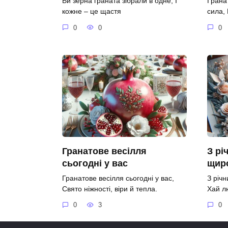
Ви зерна граната зібрали в одне, І
Гранат
кожне – це щастя
сила,
0
0
0
Гранатове весілля
З рі
сьогодні у вас
щир
Гранатове весілля сьогодні у вас,
З річ
Свято ніжності, віри й тепла.
Хай л
0
3
0