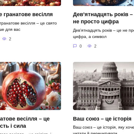
 гранатове весілля
Дев’ятнадцять років –
не просто цифра
гранатове весілля – це свято
ше для вас
Дев’ятнадцять років – це не пр
цифра, а символ
2
0
2
атове весілля – це
Ваш союз – це історія
ість і сила
Ваш союз – це історія, яку хоч
читати й перечитувати.