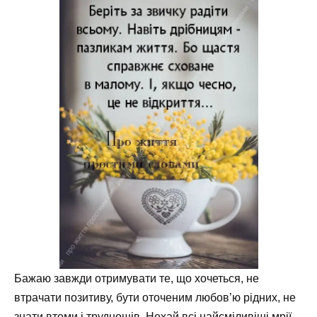
Бажаю завжди отримувати те, що хочеться, не
втрачати позитиву, бути оточеним любов’ю рідних, не
знати втоми і труднощів. Нехай всі найсміливіші мрії