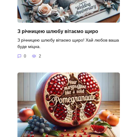
З річницею шлюбу вітаємо щиро
З річницею шлюбу вітаємо щиро! Хай любов ваша
буде міцна.
0
2