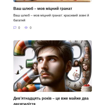
Ваш шлюб – мов міцний гранат
Ваш шлюб – мов міцний гранат: красивий зовні й
багатий
0
0
Дев’ятнадцять років – це вже майже два
десятиліття