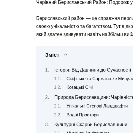
Чарівний Бериславський Район: Подорож 
Бериславський район — це справжня перли
своєю унікальністю та багатством. Тут відкр
який здатен здивувати навіть найбільш вибаг
Зміст
Історія: Від Давнини до Сучасності
Скіфське та Сарматське Минул
Козацькі Січі
Природа Бериславщини: Чарівність
Унікальні Степові Ландшафти
Водні Простори
Культурні Скарби Бериславщини