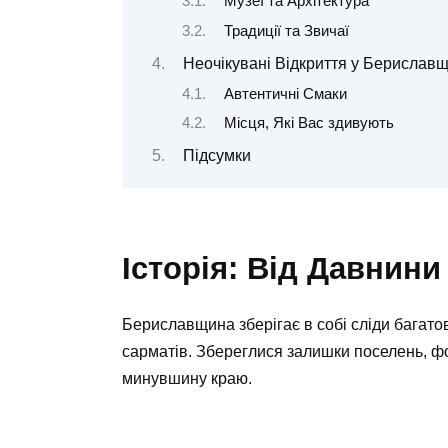
Музеї та Архітектура
Традиції та Звичаї
Неочікувані Відкриття у Бериславщ
Автентичні Смаки
Місця, Які Вас здивують
Підсумки
Історія: Від Давнини
Бериславщина зберігає в собі сліди багатові
сарматів. Збереглися залишки поселень, фо
минувшину краю.