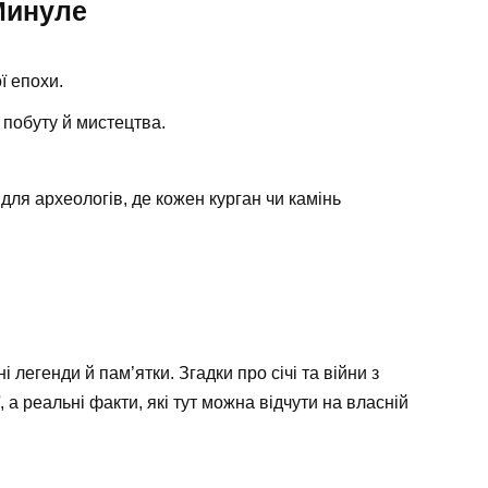
Минуле
ї епохи.
 побуту й мистецтва.
я археологів, де кожен курган чи камінь
легенди й пам’ятки. Згадки про січі та війни з
 а реальні факти, які тут можна відчути на власній