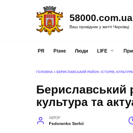
Перейти
до
58000.com.ua
вмісту
Ваш провідник у житті Чернівці
PR
Різне
Люди
LIFE
При
ГОЛОВНА
»
БЕРИСЛАВСЬКИЙ РАЙОН: ІСТОРІЯ, КУЛЬТУРА 
Бериславський р
культура та акту
АВТОР
Fedorenko Serhii