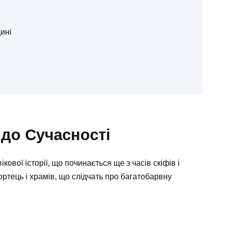
ині
 до Сучасності
кової історії, що починається ще з часів скіфів і
ртець і храмів, що слідчать про багатобарвну