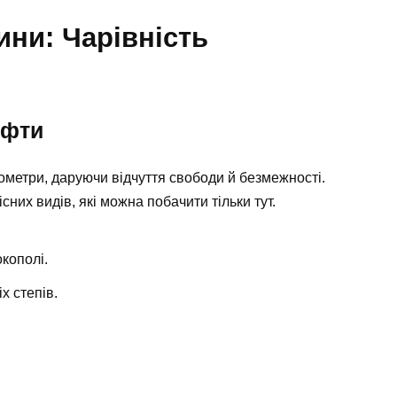
ни: Чарівність
афти
метри, даруючи відчуття свободи й безмежності.
сних видів, які можна побачити тільки тут.
окополі.
х степів.