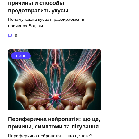
причины и способы
предотвратить укусы
Почему кошка кусает: разбираемся в
причинах Вот, вы
0
РІЗНЕ
Периферична нейропатія: що це,
причини, симптоми та лікування
Периферична нейропатія — що це таке?