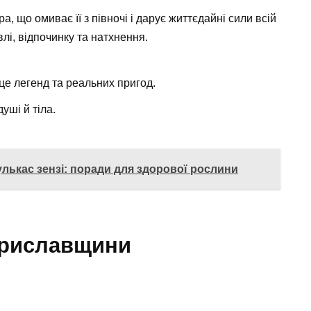
 що омиває її з півночі і дарує життєдайні сили всій
влі, відпочинку та натхнення.
це легенд та реальних пригод.
уші й тіла.
лькас зензі: поради для здорової рослини
ериславщини