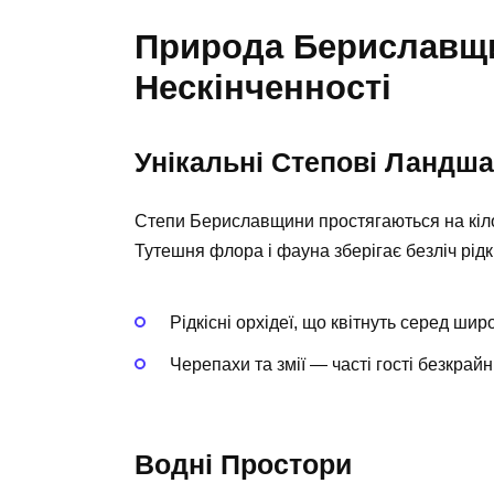
Природа Бериславщи
Нескінченності
Унікальні Степові Ландш
Степи Бериславщини простягаються на кіло
Тутешня флора і фауна зберігає безліч рідкі
Рідкісні орхідеї, що квітнуть серед шир
Черепахи та змії — часті гості безкрайні
Водні Простори