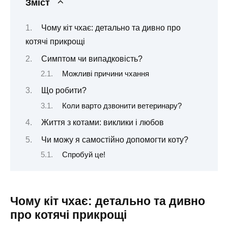
Зміст
Чому кіт чхає: детально та дивно про
котячі прикрощі
Симптом чи випадковість?
Можливі причини чхання
Що робити?
Коли варто дзвонити ветеринару?
Життя з котами: виклики і любов
Чи можу я самостійно допомогти коту?
Спробуй це!
Чому кіт чхає: детально та дивно
про котячі прикрощі