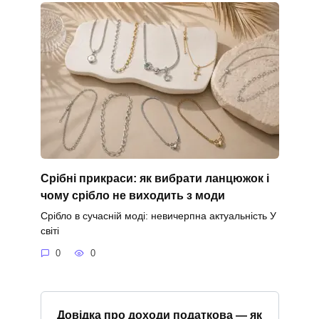
Срібні прикраси: як вибрати ланцюжок і
чому срібло не виходить з моди
Срібло в сучасній моді: невичерпна актуальність У
світі
0
0
Довідка про доходи податкова — як