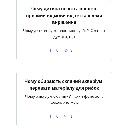
Чому дитина не їсть: основні
причини відмови від їжі та шляхи
вирішення
Чому дитина відмовляється від їжі? Смішно
думати, що
0
3
Чому обирають скляний акваріум:
переваги матеріалу для рибок
Чому акваріум скляний? Такий феномен.
Кожен, хто мріє
0
1