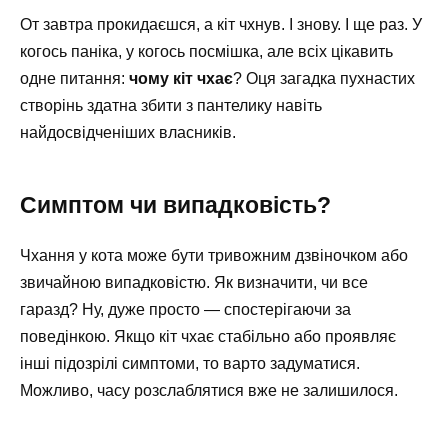
От завтра прокидаєшся, а кіт чхнув. І знову. І ще раз. У
когось паніка, у когось посмішка, але всіх цікавить
одне питання:
чому кіт чхає
? Оця загадка пухнастих
створінь здатна збити з пантелику навіть
найдосвідченіших власників.
Симптом чи випадковість?
Чхання у кота може бути тривожним дзвіночком або
звичайною випадковістю. Як визначити, чи все
гаразд? Ну, дуже просто — спостерігаючи за
поведінкою. Якщо кіт чхає стабільно або проявляє
інші підозрілі симптоми, то варто задуматися.
Можливо, часу розслаблятися вже не залишилося.