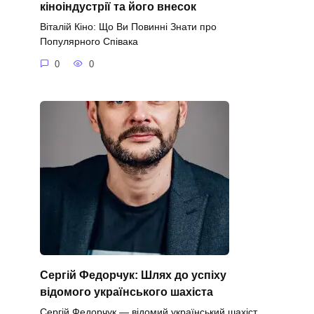
кіноіндустрії та його внесок
Віталій Кіно: Що Ви Повинні Знати про
Популярного Співака
0
0
Сергій Федорчук: Шлях до успіху
відомого українського шахіста
Сергій Федорчук — відомий український шахіст,