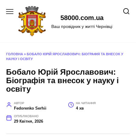
Перейти
до
58000.com.ua
вмісту
Ваш провідник у житті Чернівці
ГОЛОВНА
»
БОБАЛО ЮРІЙ ЯРОСЛАВОВИЧ: БІОГРАФІЯ ТА ВНЕСОК У
НАУКУ І ОСВІТУ
Бобало Юрій Ярославович:
Біографія та внесок у науку і
освіту
АВТОР
НА ЧИТАННЯ
Fedorenko Serhii
4 хв
ОПУБЛІКОВАНО
29 Квітня, 2026