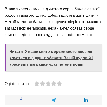
Вітаю з хрестинами і від чистого серця бажаю світлої
радості і довгого шляху добра і щастя в житті дитини.
Нехай молитви батьків і хрещених зберігають малюка
від бід і всіх негараздів, нехай ангел осяває серце
крихти надією, вірою в чудеса і заповітною мрією.
Читати
У ваше свято мереживного весілля
хочеться від душі побажати Вашій чудовій і
красивій парі радісних сплетень подій
Оцініть статтю