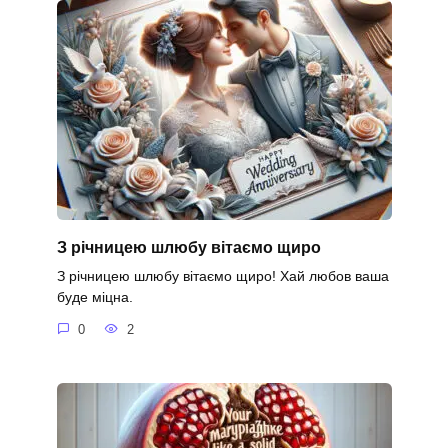
З річницею шлюбу вітаємо щиро
З річницею шлюбу вітаємо щиро! Хай любов ваша
буде міцна.
0
2