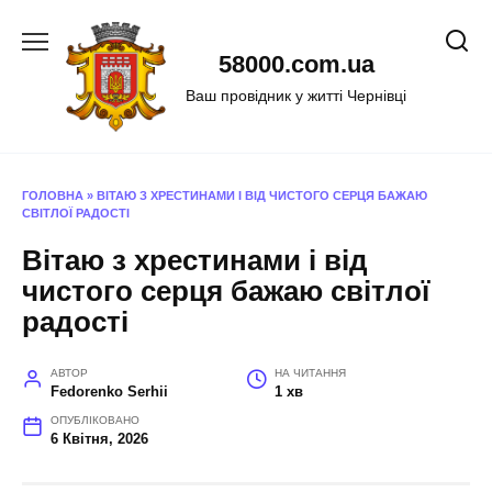
Перейти
до
58000.com.ua
вмісту
Ваш провідник у житті Чернівці
ГОЛОВНА
»
ВІТАЮ З ХРЕСТИНАМИ І ВІД ЧИСТОГО СЕРЦЯ БАЖАЮ
СВІТЛОЇ РАДОСТІ
Вітаю з хрестинами і від
чистого серця бажаю світлої
радості
АВТОР
НА ЧИТАННЯ
Fedorenko Serhii
1 хв
ОПУБЛІКОВАНО
6 Квітня, 2026