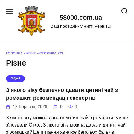
Перейти
до
58000.com.ua
вмісту
Ваш провідник у житті Чернівці
ГОЛОВНА
»
РІЗНЕ
»
СТОРІНКА 723
Різне
РІЗНЕ
З якого віку безпечно давати дитині чай з
ромашки: рекомендації експертів
12 Березня, 2026
0
1
З якого віку можна давати дитині чай з ромашки: ми це
з’ясували Отже. З якого віку можна давати дитині чай
з ромашки? Це питання хвилює багатьох батьків.