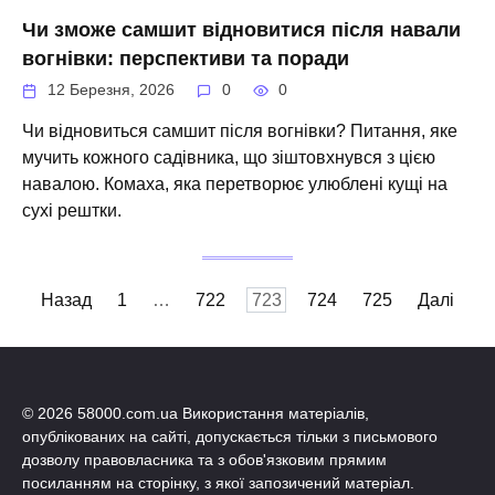
Чи зможе самшит відновитися після навали
вогнівки: перспективи та поради
12 Березня, 2026
0
0
Чи відновиться самшит після вогнівки? Питання, яке
мучить кожного садівника, що зіштовхнувся з цією
навалою. Комаха, яка перетворює улюблені кущі на
сухі рештки.
Пагінація
Назад
1
…
722
723
724
725
Далі
записів
© 2026 58000.com.ua Використання матеріалів,
опублікованих на сайті, допускається тільки з письмового
дозволу правовласника та з обов'язковим прямим
посиланням на сторінку, з якої запозичений матеріал.