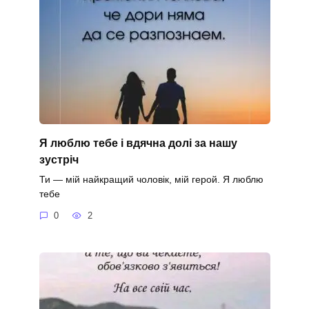
Я люблю тебе і вдячна долі за нашу
зустріч
Ти — мій найкращий чоловік, мій герой. Я люблю
тебе
0
2