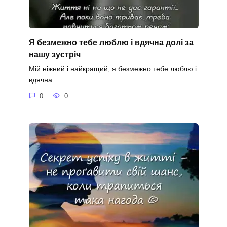
Я безмежно тебе люблю і вдячна долі за
нашу зустріч
Мій ніжний і найкращий, я безмежно тебе люблю і
вдячна
0
0