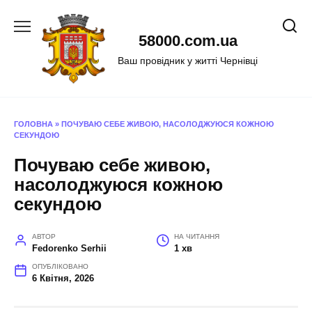
Перейти
до
58000.com.ua
вмісту
Ваш провідник у житті Чернівці
ГОЛОВНА
»
ПОЧУВАЮ СЕБЕ ЖИВОЮ, НАСОЛОДЖУЮСЯ КОЖНОЮ
СЕКУНДОЮ
Почуваю себе живою,
насолоджуюся кожною
секундою
АВТОР
НА ЧИТАННЯ
Fedorenko Serhii
1 хв
ОПУБЛІКОВАНО
6 Квітня, 2026