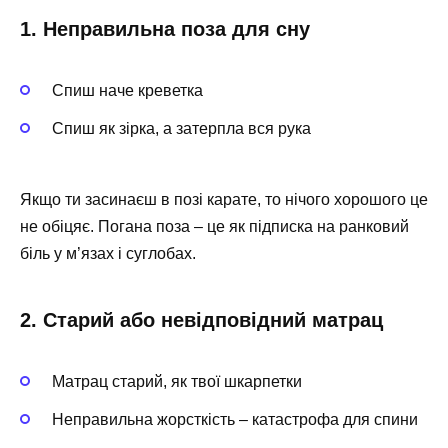
1. Неправильна поза для сну
Спиш наче креветка
Спиш як зірка, а затерпла вся рука
Якщо ти засинаєш в позі карате, то нічого хорошого це
не обіцяє. Погана поза – це як підписка на ранковий
біль у м’язах і суглобах.
2. Старий або невідповідний матрац
Матрац старий, як твої шкарпетки
Неправильна жорсткість – катастрофа для спини