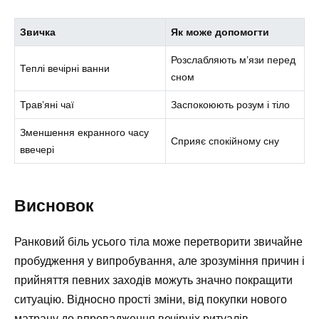
Звичка
Як може допомогти
Розслабляють м’язи перед
Теплі вечірні ванни
сном
Трав’яні чаї
Заспокоюють розум і тіло
Зменшення екранного часу
Сприяє спокійному сну
ввечері
Висновок
Ранковий біль усього тіла може перетворити звичайне
пробудження у випробування, але зрозуміння причин і
прийняття певних заходів можуть значно покращити
ситуацію. Відносно прості зміни, від покупки нового
матрацу до впровадження вечірніх ритуалів