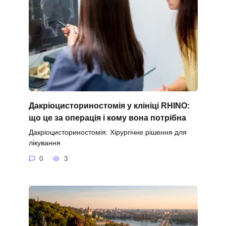
Дакріоцисториностомія у клініці RHINO:
що це за операція і кому вона потрібна
Дакріоцисториностомія: Хірургічне рішення для
лікування
0
3