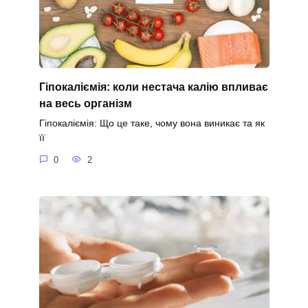
Гіпокаліємія: коли нестача калію впливає
на весь організм
Гіпокаліємія: Що це таке, чому вона виникає та як
її
0
2