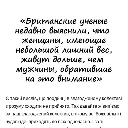
Є такий вислів, що поодинці в злагодженому колективі
з розуму сходити не прийнято. Так давайте ж вип’ємо
за наш злагоджений колектив, в якому всі божевільні і
чудові ідеї приходять до всіх одночасно. І за ті