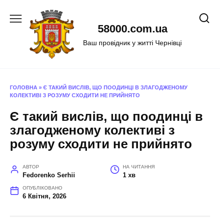
Перейти
до
58000.com.ua
вмісту
Ваш провідник у житті Чернівці
ГОЛОВНА
»
Є ТАКИЙ ВИСЛІВ, ЩО ПООДИНЦІ В ЗЛАГОДЖЕНОМУ
КОЛЕКТИВІ З РОЗУМУ СХОДИТИ НЕ ПРИЙНЯТО
Є такий вислів, що поодинці в
злагодженому колективі з
розуму сходити не прийнято
АВТОР
НА ЧИТАННЯ
Fedorenko Serhii
1 хв
ОПУБЛІКОВАНО
6 Квітня, 2026