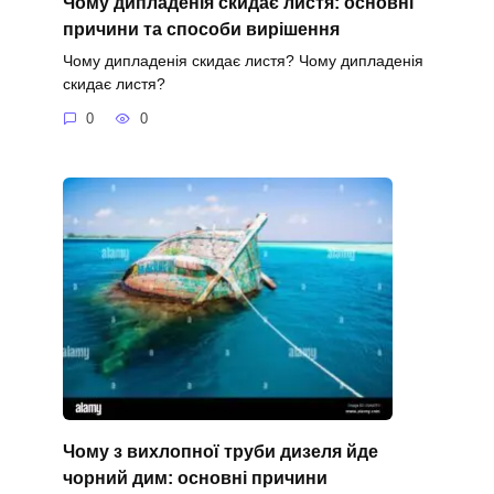
Чому дипладенія скидає листя: основні
причини та способи вирішення
Чому дипладенія скидає листя? Чому дипладенія
скидає листя?
0
0
Чому з вихлопної труби дизеля йде
чорний дим: основні причини