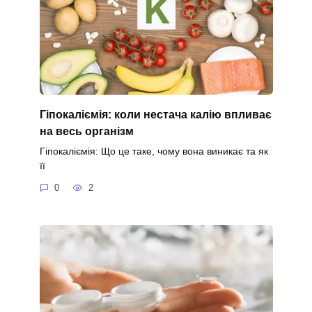
Гіпокаліємія: коли нестача калію впливає
на весь організм
Гіпокаліємія: Що це таке, чому вона виникає та як
її
0
2