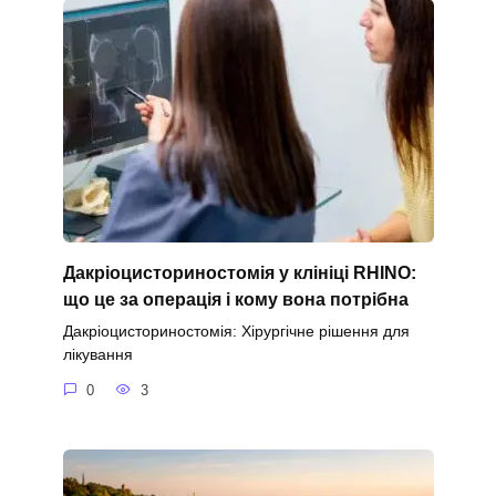
Дакріоцисториностомія у клініці RHINO:
що це за операція і кому вона потрібна
Дакріоцисториностомія: Хірургічне рішення для
лікування
0
3