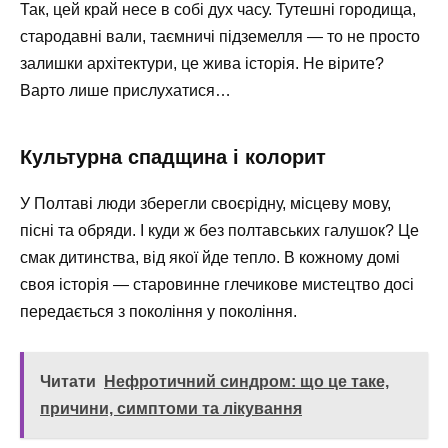
Так, цей край несе в собі дух часу. Тутешні городища,
стародавні вали, таємничі підземелля — то не просто
залишки архітектури, це жива історія. Не вірите?
Варто лише прислухатися…
Культурна спадщина і колорит
У Полтаві люди зберегли своєрідну, місцеву мову,
пісні та обряди. І куди ж без полтавських галушок? Це
смак дитинства, від якої йде тепло. В кожному домі
своя історія — старовинне глечикове мистецтво досі
передається з покоління у покоління.
Читати
Нефротичний синдром: що це таке,
причини, симптоми та лікування