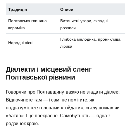
Традиція
Описи
Полтавська глиняна
Витончені узори, складні
кераміка
розписи
Глибока мелодика, прониклива
Народні пісні
лірика
Діалекти і місцевий сленг
Полтавської рівнини
Говорячи про Полтавщину, важко не згадати діалект.
Відпочинете там — і самі не помітите, як
подразумієтеся словами «гойдати», «галушочка» чи
«батяр». І це прекрасно. Самобутність — одна з
родзинок краю.