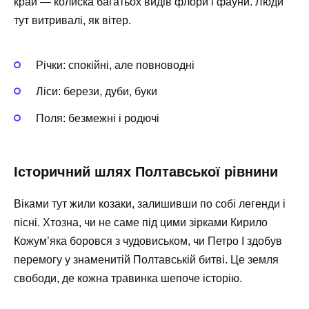
край — колиска багатьох видів флори і фауни. Люди
тут витривалі, як вітер.
Річки: спокійні, але повноводні
Ліси: берези, дуби, буки
Поля: безмежні і родючі
Історичний шлях Полтавської рівнини
Віками тут жили козаки, залишивши по собі легенди і
пісні. Хтозна, чи не саме під цими зірками Кирило
Кожум’яка боровся з чудовиськом, чи Петро І здобув
перемогу у знаменитій Полтавській битві. Це земля
свободи, де кожна травинка шепоче історію.