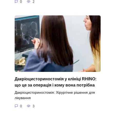
0
2
Дакріоцисториностомія у клініці RHINO:
що це за операція і кому вона потрібна
Дакріоцисториностомія: Хірургічне рішення для
лікування
0
3