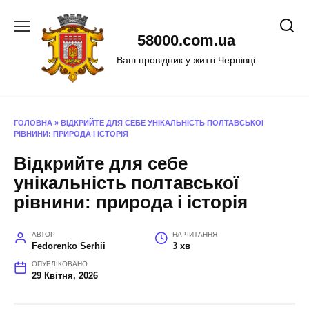
Перейти
до
58000.com.ua
вмісту
Ваш провідник у житті Чернівці
ГОЛОВНА
»
ВІДКРИЙТЕ ДЛЯ СЕБЕ УНІКАЛЬНІСТЬ ПОЛТАВСЬКОЇ
РІВНИНИ: ПРИРОДА І ІСТОРІЯ
Відкрийте для себе
унікальність полтавської
рівнини: природа і історія
АВТОР
НА ЧИТАННЯ
Fedorenko Serhii
3 хв
ОПУБЛІКОВАНО
29 Квітня, 2026