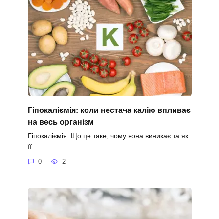
Гіпокаліємія: коли нестача калію впливає
на весь організм
Гіпокаліємія: Що це таке, чому вона виникає та як
її
0
2