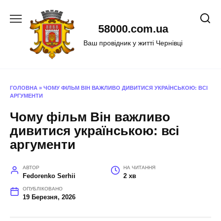
Перейти
до
58000.com.ua
вмісту
Ваш провідник у житті Чернівці
ГОЛОВНА
»
ЧОМУ ФІЛЬМ ВІН ВАЖЛИВО ДИВИТИСЯ УКРАЇНСЬКОЮ: ВСІ
АРГУМЕНТИ
Чому фільм Він важливо
дивитися українською: всі
аргументи
АВТОР
НА ЧИТАННЯ
Fedorenko Serhii
2 хв
ОПУБЛІКОВАНО
19 Березня, 2026