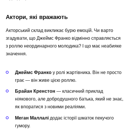
Актори, які вражають
Акторський склад викликає бурю емоцій. Чи варто
згадувати, що Джеймс Франко відмінно справляється
з роллю неординарного молодика? І що має неабияке
значення.
Джеймс Франко
у ролі жартівника. Він не просто
грає — він живе цією роллю.
Брайан Кренстон
— класичний приклад
ніякового, але добродушного батька, який не знає,
як впоратися з новими реаліями.
Меган Маллалі
додає історії шматок пекучого
гумору.