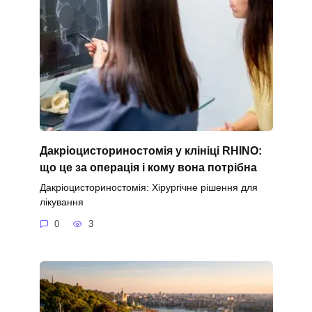
Дакріоцисториностомія у клініці RHINO:
що це за операція і кому вона потрібна
Дакріоцисториностомія: Хірургічне рішення для
лікування
0
3