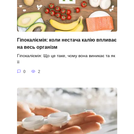
Гіпокаліємія: коли нестача калію впливає
на весь організм
Гіпокаліємія: Що це таке, чому вона виникає та як
її
0
2