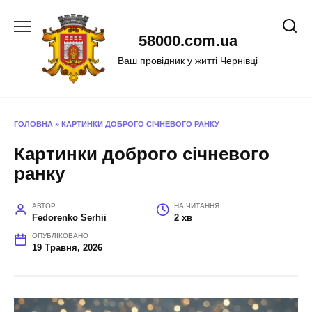
Перейти
до
58000.com.ua
вмісту
Ваш провідник у житті Чернівці
ГОЛОВНА
»
КАРТИНКИ ДОБРОГО СІЧНЕВОГО РАНКУ
Картинки доброго січневого
ранку
АВТОР
НА ЧИТАННЯ
Fedorenko Serhii
2 хв
ОПУБЛІКОВАНО
19 Травня, 2026