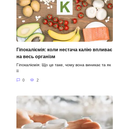
Гіпокаліємія: коли нестача калію впливає
на весь організм
Гіпокаліємія: Що це таке, чому вона виникає та як
її
0
2