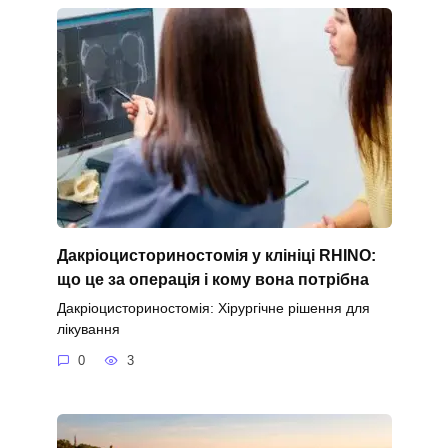
Дакріоцисториностомія у клініці RHINO:
що це за операція і кому вона потрібна
Дакріоцисториностомія: Хірургічне рішення для
лікування
0
3