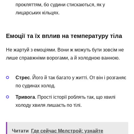
прокляттям, бо судини стискаються, як у
лицарських кільцях.
Емоції та їх вплив на температуру тіла
Не жартуй з емоціями. Вони ж можуть бути зовсім не
лише справжніми ворогами, а й холодною ванною.
Стрес
. Його й так багато у житті. От він і розганяє
по судинах холод.
Тривога
. Прості історії роблять так, що хвилі
холоду хвиля лишаєть по тілі.
Читати
Где сейчас Мелстрой: узнайте