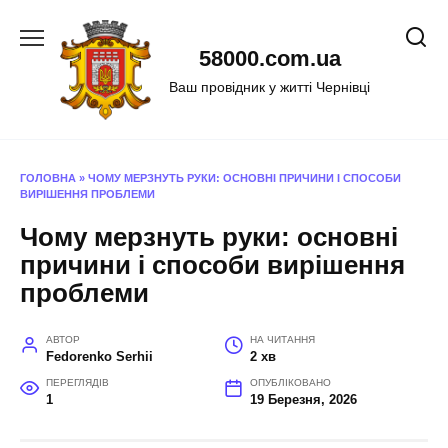
Перейти
до
58000.com.ua
вмісту
Ваш провідник у житті Чернівці
ГОЛОВНА
»
ЧОМУ МЕРЗНУТЬ РУКИ: ОСНОВНІ ПРИЧИНИ І СПОСОБИ
ВИРІШЕННЯ ПРОБЛЕМИ
Чому мерзнуть руки: основні
причини і способи вирішення
проблеми
АВТОР
НА ЧИТАННЯ
Fedorenko Serhii
2 хв
ПЕРЕГЛЯДІВ
ОПУБЛІКОВАНО
1
19 Березня, 2026