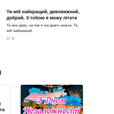
Ти мій найкращий, дивовижний,
добрий. З тобою я можу літати
Ти моє диво, на яке я так довго чекала. Ти
мій найкращий
0
я
м
та