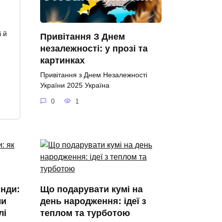
 й
Привітання З Днем
незалежності: у прозі та
картинках
Привітання з Днем Незалежності
України 2025 Україна
0
1
янди:
Що подарувати кумі на
чи
день народження: ідеї з
лі
теплом та турботою