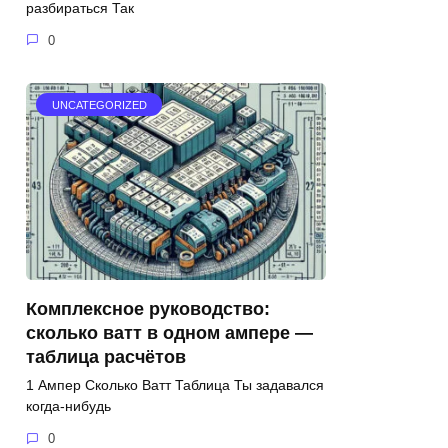
разбираться Так
0
UNCATEGORIZED
Комплексное руководство:
сколько ватт в одном ампере —
таблица расчётов
1 Ампер Сколько Ватт Таблица Ты задавался
когда-нибудь
0