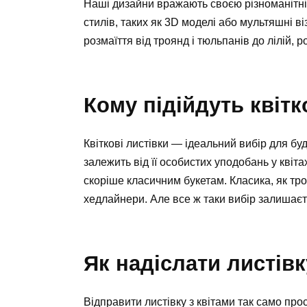
Наші дизайни вражають своєю різноманітні
стилів, таких як 3D моделі або мультяшні ві
розмаїття від троянд і тюльпанів до лілій, 
Кому підійдуть квітк
Квіткові листівки — ідеальний вибір для будь
залежить від її особистих уподобань у квіт
скоріше класичним букетам. Класика, як тр
хедлайнери. Але все ж таки вибір залишаєт
Як надіслати листівк
Відправити листівку з квітами так само прос