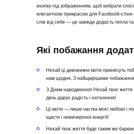
кнопку під зображенням, щоб вибрати спосіб
елегантною прикрасою для Facebook-стіни в
слів від себе — це завжди додасть тепла та
Які побажання додат
Нехай ці дивовижні квіти принесуть тобі
нам щодня. З найщирішими побажанням
З Днем народження! Нехай твоє життя б
день дарує радість і натхнення!
Ці квіти — лише частка моєї любові і 
щастя і невичерпної енергії!
Нехай твоє життя буде таким же барвис