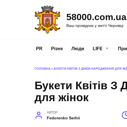
Перейти
до
58000.com.ua
вмісту
Ваш провідник у житті Чернівці
PR
Різне
Люди
LIFE
При
ГОЛОВНА
»
БУКЕТИ КВІТІВ З ДНЕМ НАРОДЖЕННЯ ДЛЯ Ж
Букети Квітів З
для жінок
АВТОР
Fedorenko Serhii