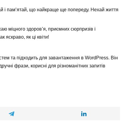
ай і пам’ятай, що найкраще ще попереду. Нехай життя
жаю міцного здоров’я, приємних сюрпризів і
 яскраво, як ці квіти!
тем та підходить для завантаження в WordPress. Він
дручні фрази, корисні для різноманітних запитів