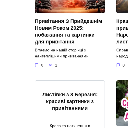
Привітання З Прийдешнім
Кращ
Новим Роком 2025:
прив
побажання та картинки
Наро
для привітання
лист
Вітаємо на нашій сторінці з
Справ
найтеплішими привітаннями
народ
0
1
0
Листівки з 8 Березня:
красиві картинки з
привітаннями
Краса та натхнення в