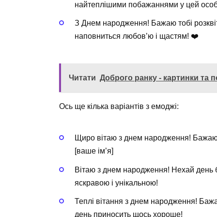
найтеплішими побажаннями у цей особ
З Днем народження! Бажаю тобі розквіт
наповниться любов’ю і щастям! ❤️
Читати
Доброго ранку - картинки та 
Ось ще кілька варіантів з емоджі:
Щиро вітаю з днем народження! Бажаю 
[ваше ім’я]
Вітаю з днем народження! Нехай день 
яскравою і унікальною!
Теплі вітання з днем народження! Бажа
день приносить щось хороше!