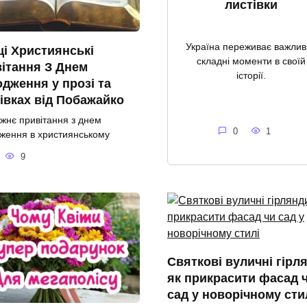
листівки
Україна переживає важливі
і Християнські
складні моменти в своїй
ітання З Днем
історії.
дження у прозі та
івках від Побажайко
жнє привітання з днем
0
1
ження в християнському
9
Святкові вуличні гірл
як прикрасити фасад 
сад у новорічному сти