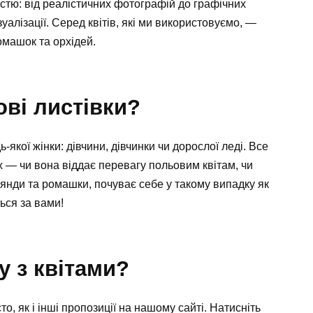
стю: від реалістичних фотографій до графічних
зуалізації. Серед квітів, які ми використовуємо, —
ромашок та орхідей.
ові листівки?
-якої жінки: дівчини, дівчинки чи дорослої леді. Все
ах — чи вона віддає перевагу польовим квітам, чи
оянди та ромашки, почуває себе у такому випадку як
ься за вами!
у з квітами?
то, як і інші пропозиції на нашому сайті. Натисніть