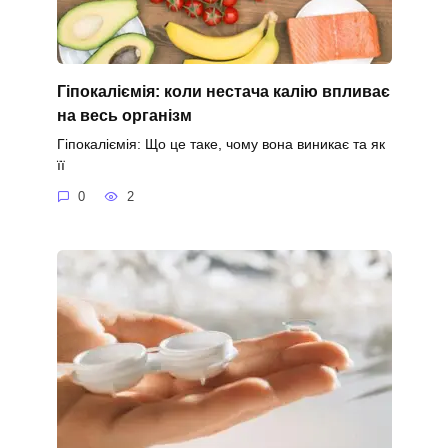
Гіпокаліємія: коли нестача калію впливає
на весь організм
Гіпокаліємія: Що це таке, чому вона виникає та як
її
0
2