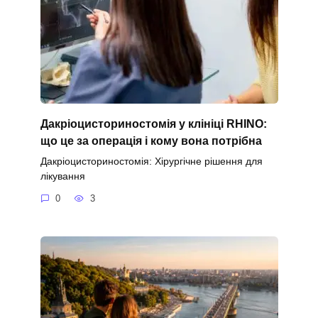
Дакріоцисториностомія у клініці RHINO:
що це за операція і кому вона потрібна
Дакріоцисториностомія: Хірургічне рішення для
лікування
0
3