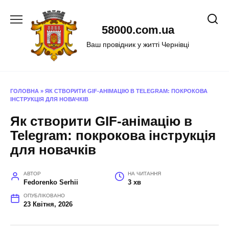
Перейти
до
58000.com.ua
вмісту
Ваш провідник у житті Чернівці
ГОЛОВНА
»
ЯК СТВОРИТИ GIF-АНІМАЦІЮ В TELEGRAM: ПОКРОКОВА
ІНСТРУКЦІЯ ДЛЯ НОВАЧКІВ
Як створити GIF-анімацію в
Telegram: покрокова інструкція
для новачків
АВТОР
НА ЧИТАННЯ
Fedorenko Serhii
3 хв
ОПУБЛІКОВАНО
23 Квітня, 2026