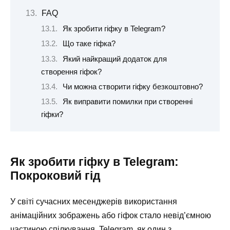
FAQ
Як зробити гіфку в Telegram?
Що таке гіфка?
Який найкращий додаток для
створення гіфок?
Чи можна створити гіфку безкоштовно?
Як виправити помилки при створенні
гіфки?
Як зробити гіфку в Telegram:
Покроковий гід
У світі сучасних месенджерів використання
анімаційних зображень або гіфок стало невід’ємною
частиною спілкування. Telegram, як один з