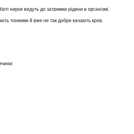
оті нирок ведуть до затримки рідини в організмі.
ють тонкими й вже не так добре качають кров.
ичини: