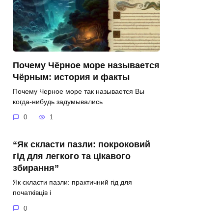
Почему Чёрное море называется
Чёрным: история и факты
Почему Черное море так называется Вы
когда-нибудь задумывались
0
1
“Як скласти пазли: покроковий
гід для легкого та цікавого
збирання”
Як скласти пазли: практичний гід для
початківців і
0