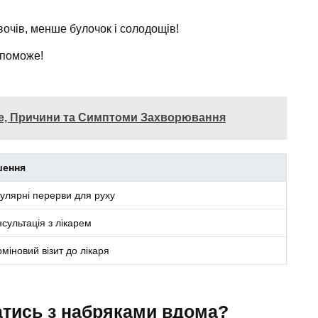
очів, менше булочок і солодощів!
опоможе!
е, Причини та Симптоми Захворювання
шення
гулярні перерви для руху
сультація з лікарем
міновий візит до лікаря
атись з набряками вдома?