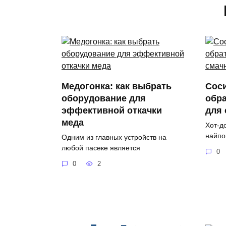
Медогонка: как выбрать
Соси
оборудование для
обра
эффективной откачки
для
меда
Хот-д
найпо
Одним из главных устройств на
любой пасеке является
0
0
2