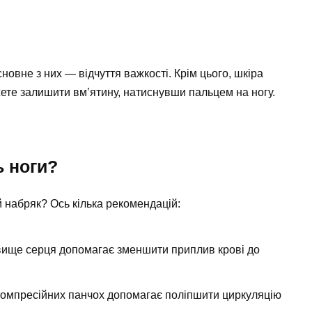
овне з них — відчуття важкості. Крім цього, шкіра
жете залишити вм’ятину, натиснувши пальцем на ногу.
ь ноги?
 набряк? Ось кілька рекомендацій:
 вище серця допомагає зменшити приплив крові до
омпресійних панчох допомагає поліпшити циркуляцію