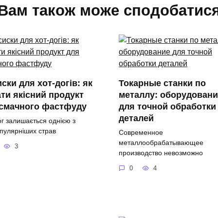
Вам також може сподобатис
ски для хот-догів: як
Токарные станки по
ти якісний продукт
металлу: оборудовани
 смачного фастфуду
для точной обработки
деталей
ог залишається однією з
пулярніших страв
Современное
металлообрабатывающее
3
производство невозможно
0
4