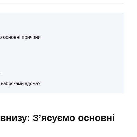
о основні причини
?
з набряками вдома?
внизу: З’ясуємо основні