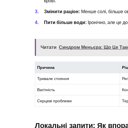
крові.
Змінити раціон:
Менше солі, більше ов
Пити більше води:
Іронічно, але це д
Читати
Синдром Меньєра: Що Це Так
Причина
Рі
Тривале стояння
Ре
Вагітність
Кон
Серцеві проблеми
Тер
Локальні запити: Як впор