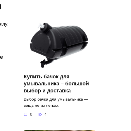
я
е
Купить бачок для
умывальника – большой
выбор и доставка
Выбор бачка для умывальника —
вещь не из легких.
0
4