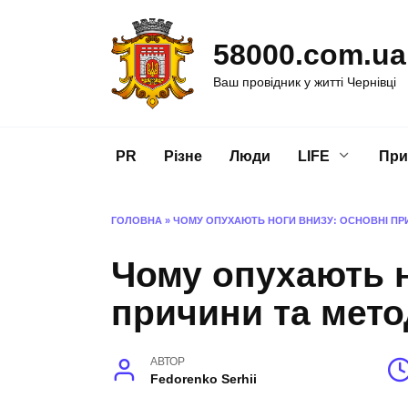
Перейти
до
58000.com.ua
вмісту
Ваш провідник у житті Чернівці
PR
Різне
Люди
LIFE
При
ГОЛОВНА
»
ЧОМУ ОПУХАЮТЬ НОГИ ВНИЗУ: ОСНОВНІ ПР
Чому опухають н
причини та мето
АВТОР
Fedorenko Serhii