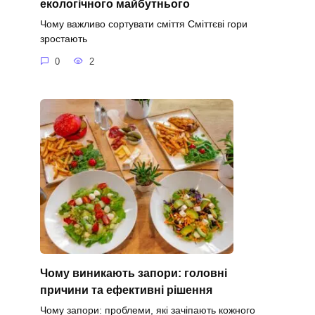
екологічного майбутнього
Чому важливо сортувати сміття Сміттєві гори
зростають
0
2
Чому виникають запори: головні
причини та ефективні рішення
Чому запори: проблеми, які зачіпають кожного