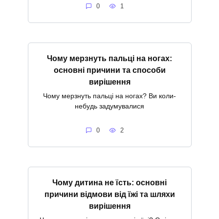
0
1
Чому мерзнуть пальці на ногах:
основні причини та способи
вирішення
Чому мерзнуть пальці на ногах? Ви коли-
небудь задумувалися
0
2
Чому дитина не їсть: основні
причини відмови від їжі та шляхи
вирішення