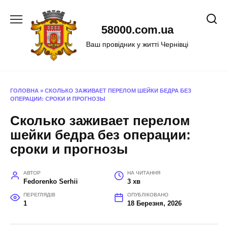
Перейти
до
58000.com.ua
вмісту
Ваш провідник у житті Чернівці
ГОЛОВНА
»
СКОЛЬКО ЗАЖИВАЕТ ПЕРЕЛОМ ШЕЙКИ БЕДРА БЕЗ
ОПЕРАЦИИ: СРОКИ И ПРОГНОЗЫ
Сколько заживает перелом
шейки бедра без операции:
сроки и прогнозы
АВТОР
НА ЧИТАННЯ
Fedorenko Serhii
3 хв
ПЕРЕГЛЯДІВ
ОПУБЛІКОВАНО
1
18 Березня, 2026