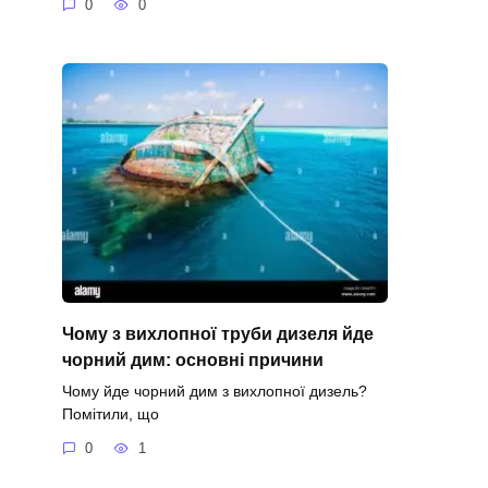
0
0
Чому з вихлопної труби дизеля йде
чорний дим: основні причини
Чому йде чорний дим з вихлопної дизель?
Помітили, що
0
1