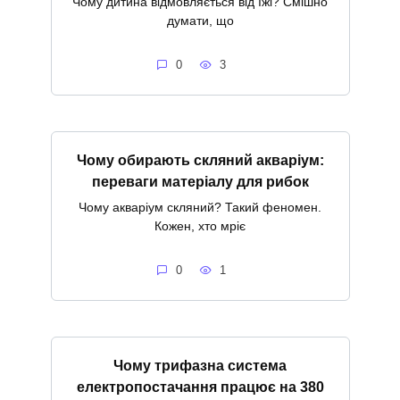
Чому дитина відмовляється від їжі? Смішно
думати, що
0
3
Чому обирають скляний акваріум:
переваги матеріалу для рибок
Чому акваріум скляний? Такий феномен.
Кожен, хто мріє
0
1
Чому трифазна система
електропостачання працює на 380