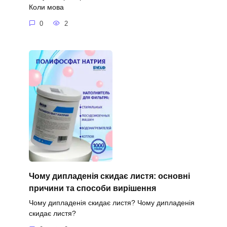
Коли мова
0
2
Чому дипладенія скидає листя: основні
причини та способи вирішення
Чому дипладенія скидає листя? Чому дипладенія
скидає листя?