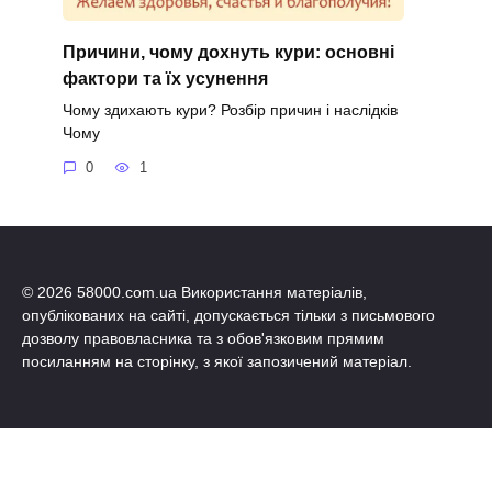
Причини, чому дохнуть кури: основні
фактори та їх усунення
Чому здихають кури? Розбір причин і наслідків
Чому
0
1
© 2026 58000.com.ua Використання матеріалів,
опублікованих на сайті, допускається тільки з письмового
дозволу правовласника та з обов'язковим прямим
посиланням на сторінку, з якої запозичений матеріал.