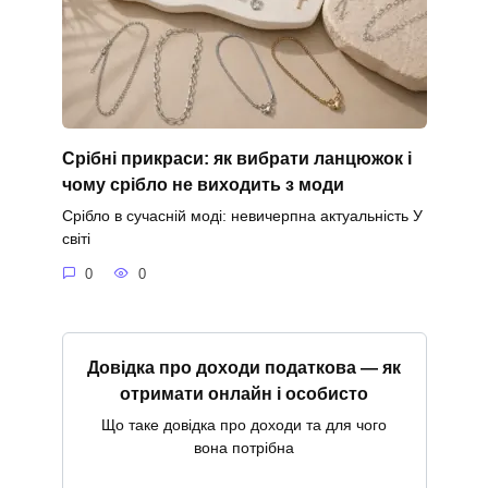
Срібні прикраси: як вибрати ланцюжок і
чому срібло не виходить з моди
Срібло в сучасній моді: невичерпна актуальність У
світі
0
0
Довідка про доходи податкова — як
отримати онлайн і особисто
Що таке довідка про доходи та для чого
вона потрібна