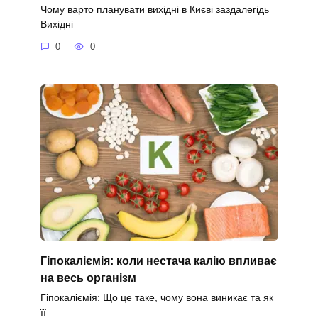
Чому варто планувати вихідні в Києві заздалегідь
Вихідні
0
0
Гіпокаліємія: коли нестача калію впливає
на весь організм
Гіпокаліємія: Що це таке, чому вона виникає та як
її