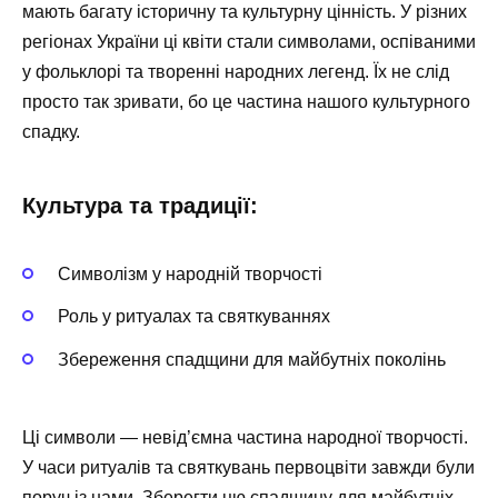
мають багату історичну та культурну цінність. У різних
регіонах України ці квіти стали символами, оспіваними
у фольклорі та творенні народних легенд. Їх не слід
просто так зривати, бо це частина нашого культурного
спадку.
Культура та традиції:
Символізм у народній творчості
Роль у ритуалах та святкуваннях
Збереження спадщини для майбутніх поколінь
Ці символи — невід’ємна частина народної творчості.
У часи ритуалів та святкувань первоцвіти завжди були
поруч із нами. Зберегти цю спадщину для майбутніх