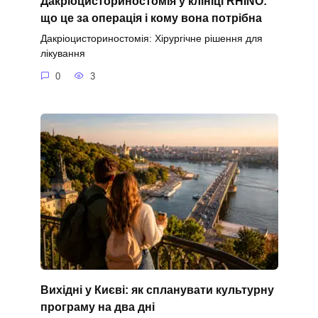
Дакріоцисториностомія у клініці RHINO:
що це за операція і кому вона потрібна
Дакріоцисториностомія: Хірургічне рішення для
лікування
0
3
Вихідні у Києві: як спланувати культурну
програму на два дні