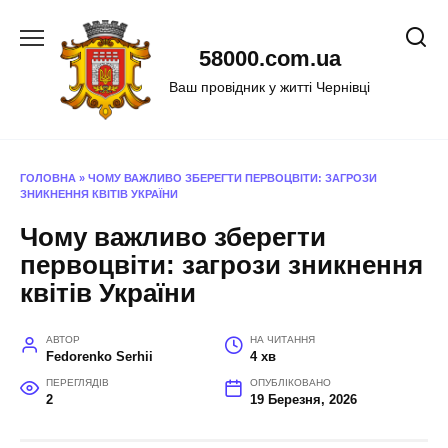
Перейти
до
58000.com.ua
вмісту
Ваш провідник у житті Чернівці
ГОЛОВНА
»
ЧОМУ ВАЖЛИВО ЗБЕРЕГТИ ПЕРВОЦВІТИ: ЗАГРОЗИ
ЗНИКНЕННЯ КВІТІВ УКРАЇНИ
Чому важливо зберегти
первоцвіти: загрози зникнення
квітів України
АВТОР
НА ЧИТАННЯ
Fedorenko Serhii
4 хв
ПЕРЕГЛЯДІВ
ОПУБЛІКОВАНО
2
19 Березня, 2026