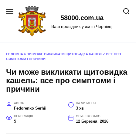
Перейти
до
58000.com.ua
вмісту
Ваш провідник у житті Чернівці
ГОЛОВНА
»
ЧИ МОЖЕ ВИКЛИКАТИ ЩИТОВИДКА КАШЕЛЬ: ВСЕ ПРО
СИМПТОМИ І ПРИЧИНИ
Чи може викликати щитовидка
кашель: все про симптоми і
причини
АВТОР
НА ЧИТАННЯ
Fedorenko Serhii
3 хв
ПЕРЕГЛЯДІВ
ОПУБЛІКОВАНО
5
12 Березня, 2026