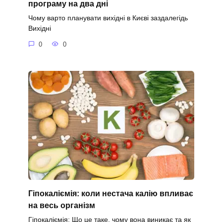
програму на два дні
Чому варто планувати вихідні в Києві заздалегідь
Вихідні
0
0
Гіпокаліємія: коли нестача калію впливає
на весь організм
Гіпокаліємія: Що це таке, чому вона виникає та як