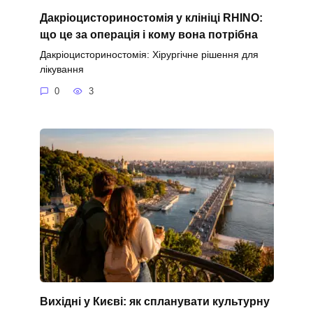
Дакріоцисториностомія у клініці RHINO:
що це за операція і кому вона потрібна
Дакріоцисториностомія: Хірургічне рішення для
лікування
0
3
Вихідні у Києві: як спланувати культурну