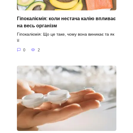
Гіпокаліємія: коли нестача калію впливає
на весь організм
Гіпокаліємія: Що це таке, чому вона виникає та як
її
0
2