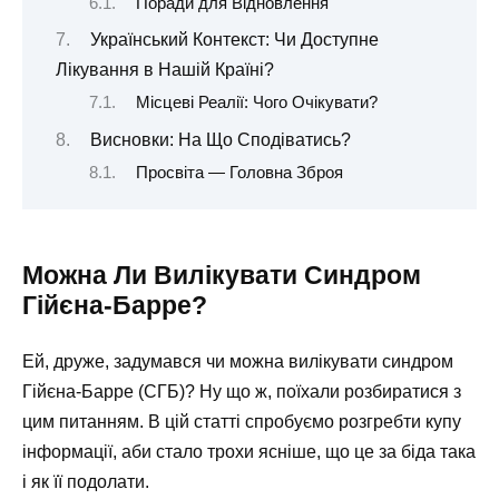
Поради для Відновлення
Український Контекст: Чи Доступне
Лікування в Нашій Країні?
Місцеві Реалії: Чого Очікувати?
Висновки: На Що Сподіватись?
Просвіта — Головна Зброя
Можна Ли Вилікувати Синдром
Гійєна-Барре?
Ей, друже, задумався чи можна вилікувати синдром
Гійєна-Барре (СГБ)? Ну що ж, поїхали розбиратися з
цим питанням. В цій статті спробуємо розгребти купу
інформації, аби стало трохи ясніше, що це за біда така
і як її подолати.