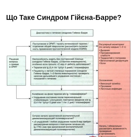
Що Таке Синдром Гійєна-Барре?