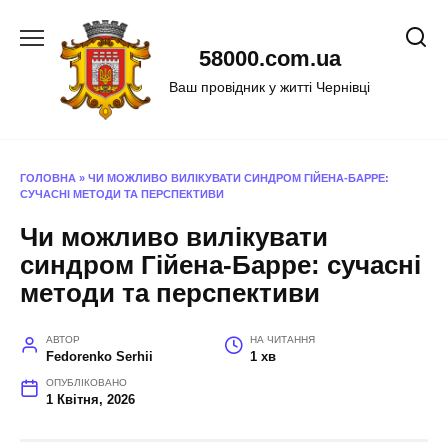
Перейти
до
58000.com.ua
вмісту
Ваш провідник у житті Чернівці
ГОЛОВНА
»
ЧИ МОЖЛИВО ВИЛІКУВАТИ СИНДРОМ ГІЙЕНА-БАРРЕ:
СУЧАСНІ МЕТОДИ ТА ПЕРСПЕКТИВИ
Чи можливо вилікувати
синдром Гійена-Барре: сучасні
методи та перспективи
АВТОР
НА ЧИТАННЯ
Fedorenko Serhii
1 хв
ОПУБЛІКОВАНО
1 Квітня, 2026