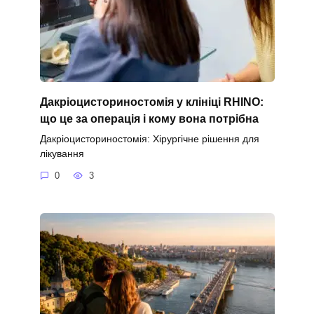
Дакріоцисториностомія у клініці RHINO:
що це за операція і кому вона потрібна
Дакріоцисториностомія: Хірургічне рішення для
лікування
0
3