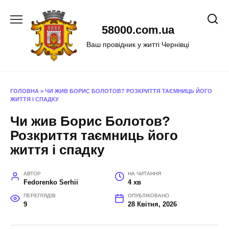
Перейти
до
58000.com.ua
вмісту
Ваш провідник у житті Чернівці
ГОЛОВНА
»
ЧИ ЖИВ БОРИС БОЛОТОВ? РОЗКРИТТЯ ТАЄМНИЦЬ ЙОГО
ЖИТТЯ І СПАДКУ
Чи жив Борис Болотов?
Розкриття таємниць його
життя і спадку
АВТОР
НА ЧИТАННЯ
Fedorenko Serhii
4 хв
ПЕРЕГЛЯДІВ
ОПУБЛІКОВАНО
9
28 Квітня, 2026