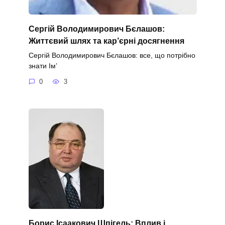
Сергій Володимирович Бєлашов:
Життєвий шлях та кар’єрні досягнення
Сергій Володимирович Бєлашов: все, що потрібно
знати Ім’
0
3
Борис Ісаакович Шпігель: Вплив і