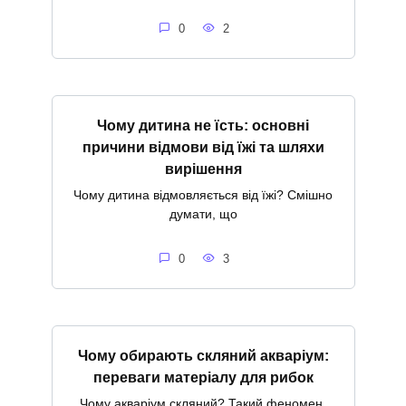
0
2
Чому дитина не їсть: основні
причини відмови від їжі та шляхи
вирішення
Чому дитина відмовляється від їжі? Смішно
думати, що
0
3
Чому обирають скляний акваріум:
переваги матеріалу для рибок
Чому акваріум скляний? Такий феномен.