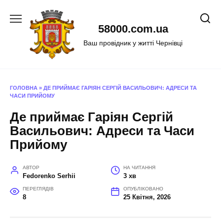
Перейти
до
58000.com.ua
вмісту
Ваш провідник у житті Чернівці
ГОЛОВНА
»
ДЕ ПРИЙМАЄ ГАРІЯН СЕРГІЙ ВАСИЛЬОВИЧ: АДРЕСИ ТА
ЧАСИ ПРИЙОМУ
Де приймає Гаріян Сергій
Васильович: Адреси та Часи
Прийому
АВТОР
НА ЧИТАННЯ
Fedorenko Serhii
3 хв
ПЕРЕГЛЯДІВ
ОПУБЛІКОВАНО
8
25 Квітня, 2026