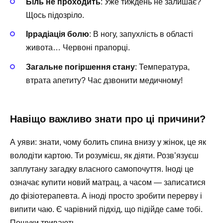
Біль не проходить
: Уже тиждень не залишає?
Щось підозріло.
Іррадіація болю
: В ногу, запухлість в області
живота… Червоні прапорці.
Загальне погіршення стану
: Температура,
втрата апетиту? Час дзвонити медичному!
Навіщо важливо знати про ці причини?
А уяви: знати, чому болить спина внизу у жінок, це як
володіти картою. Ти розумієш, як діяти. Розв’язуєш
заплутану загадку власного самопочуття. Іноді це
означає купити новий матрац, а часом — записатися
до фізіотерапевта. А іноді просто зробити перерву і
випити чаю. Є чарівний підхід, що підійде саме тобі.
Пошуки тривають…