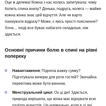
Оце ж дилема! Кожна з нас колись запитувала: чому
болить спина внизу? Донька, подруга, колега — майже
кожна жінка знає цей відчуття. Але чи варто
панікувати відразу? Може, є якісь прості пояснення?
Хоча… іноді все буває набагато складніше, ніж
здається.
Основні причини болю в спині на рівні
попереку
Навантаження
: Підняла важку сумку?
Підготувала вечерю для роти гостей? Звичайна
перевтома може бути винною.
Менструальний цикл
: Ох ці дні! Здається,
природа вирішила, що жінка має відчувати всю
палітру відчуттів. Це нормально, коли в ці дні