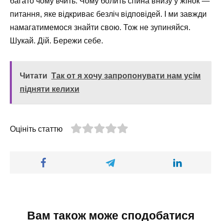
багато чому вчить. Чому болить спина внизу у жінок —
питання, яке відкриває безліч відповідей. І ми завжди
намагатимемося знайти свою. Тож не зупиняйся.
Шукай. Дій. Бережи себе.
Читати
Так от я хочу запропонувати нам усім
підняти келихи
Оцініть статтю
Вам також може сподобатися