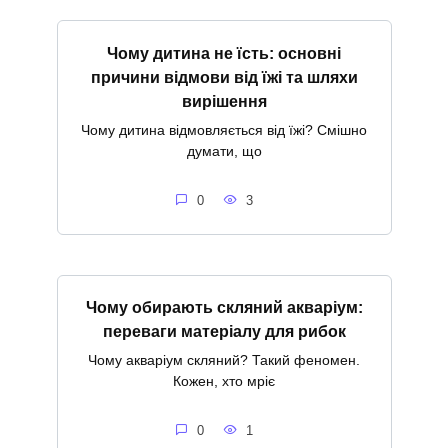
Чому дитина не їсть: основні
причини відмови від їжі та шляхи
вирішення
Чому дитина відмовляється від їжі? Смішно
думати, що
0
3
Чому обирають скляний акваріум:
переваги матеріалу для рибок
Чому акваріум скляний? Такий феномен.
Кожен, хто мріє
0
1