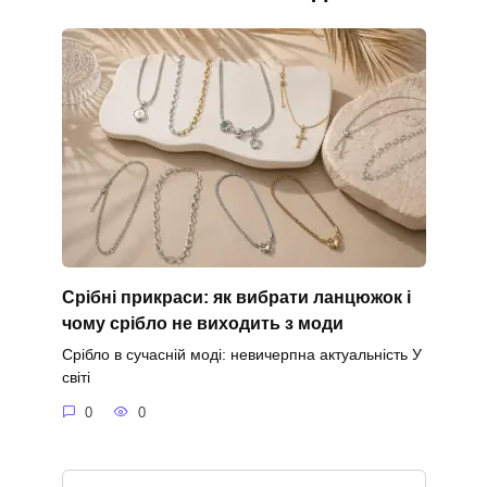
Срібні прикраси: як вибрати ланцюжок і
чому срібло не виходить з моди
Срібло в сучасній моді: невичерпна актуальність У
світі
0
0