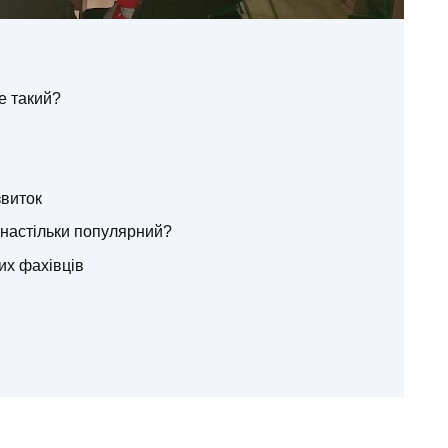
е такий?
звиток
настільки популярний?
их фахівців