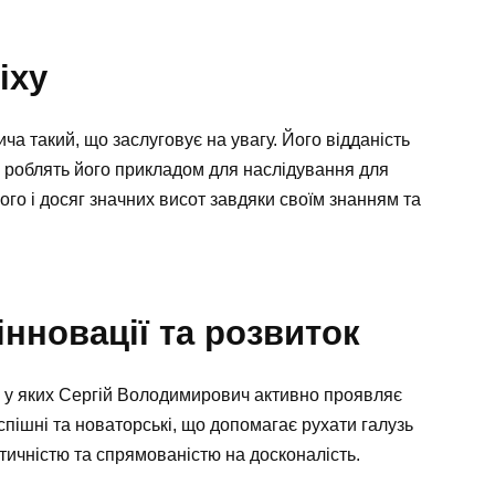
іху
а такий, що заслуговує на увагу. Його відданість
у роблять його прикладом для наслідування для
ого і досяг значних висот завдяки своїм знанням та
інновації та розвиток
и, у яких Сергій Володимирович активно проявляє
успішні та новаторські, що допомагає рухати галузь
тичністю та спрямованістю на досконалість.