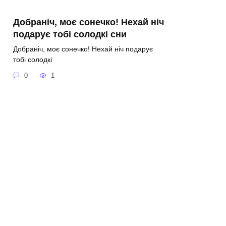
Добраніч, моє сонечко! Нехай ніч
подарує тобі солодкі сни
Добраніч, моє сонечко! Нехай ніч подарує
тобі солодкі
0
1