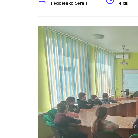
Fedorenko Serhii
4 хв