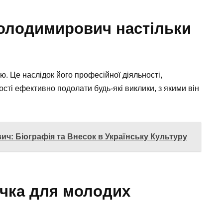
Володимирович настільки
ю. Це наслідок його професійної діяльності,
ості ефективно подолати будь-які виклики, з якими він
ч: Біографія та Внесок в Українську Культуру
учка для молодих