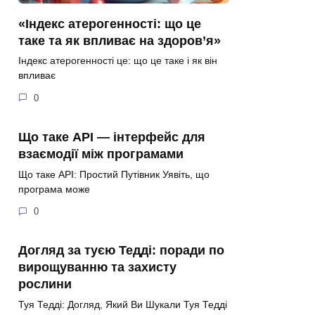
«Індекс атерогенності: що це
таке та як впливає на здоров’я»
Індекс атерогенності це: що це таке і як він
впливає
0
Що таке API — інтерфейс для
взаємодії між програмами
Що таке API: Простий Путівник Уявіть, що
програма може
0
Догляд за туєю Тедді: поради по
вирощуванню та захисту
рослини
Туя Тедді: Догляд, Який Ви Шукали Туя Тедді