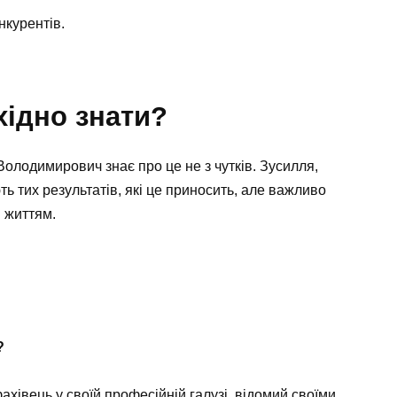
нкурентів.
хідно знати?
 Володимирович знає про це не з чутків. Зусилля,
ть тих результатів, які це приносить, але важливо
 життям.
?
івець у своїй професійній галузі, відомий своїми