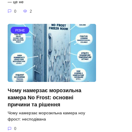
— це не
0
2
РІЗНЕ
Чому намерзає морозильна
камера No Frost: основні
причини та рішення
Чому намерзає морозильна камера ноу
фрост: несподівана
0