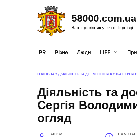
Перейти
до
58000.com.ua
вмісту
Ваш провідник у житті Чернівці
PR
Різне
Люди
LIFE
При
ГОЛОВНА
»
ДІЯЛЬНІСТЬ ТА ДОСЯГНЕННЯ КУЧКА СЕРГІ
Діяльність та д
Сергія Володим
огляд
АВТОР
НА ЧИТА