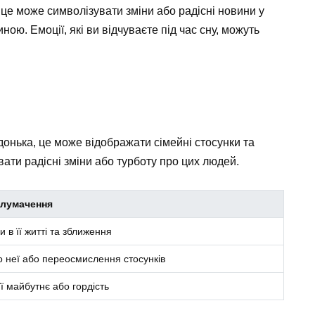
 це може символізувати зміни або радісні новини у
ою. Емоції, які ви відчуваєте під час сну, можуть
 донька, це може відображати сімейні стосунки та
вати радісні зміни або турботу про цих людей.
лумачення
и в її житті та зближення
о неї або переосмислення стосунків
її майбутнє або гордість