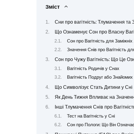
Зміст
Сни про вагітність: Тлумачення та 
Що Ознаменує Сон про Власну Вагі
Сон про Вагітність для Заміжніх
Значення Снів про Вагітність дл
Сон про Чужу Вагітність: Що Це Оз
Вагітність Родичів у Снах
Вагітність Подруг або Знайомих
Що Символізує Стать Дитини у Сні 
Як День Тижня Впливає на Значенн
Інші Тлумачення Снів про Вагітніст
Тест на Вагітність у Сні
Сон про Пологи: Що Він Означа