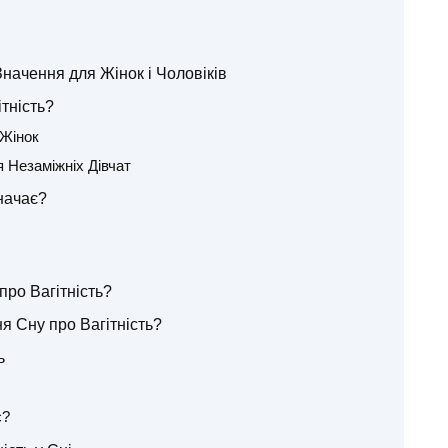
Значення для Жінок і Чоловіків
тність?
 Жінок
я Незаміжніх Дівчат
начає?
про Вагітність?
я Сну про Вагітність?
ь
є?