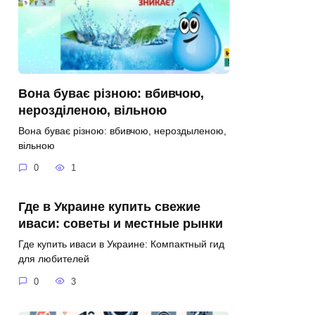
Вона буває різною: вбивчою,
нерозділеною, вільною
Вона буває різною: вбивчою, нероздыленою,
вільною
0
1
Где в Украине купить свежие
иваси: советы и местные рынки
Где купить иваси в Украине: Компактный гид
для любителей
0
3