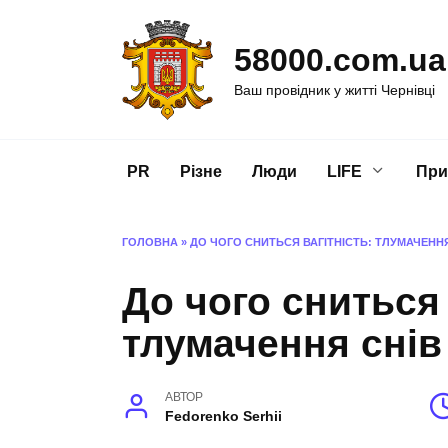
Перейти
до
58000.com.ua
вмісту
Ваш провідник у житті Чернівці
PR
Різне
Люди
LIFE
При
ГОЛОВНА
»
ДО ЧОГО СНИТЬСЯ ВАГІТНІСТЬ: ТЛУМАЧЕНН
До чого сниться 
тлумачення снів
АВТОР
Fedorenko Serhii