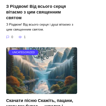
З Різдвом! Від всього серця
вітаємо з цим священним
святом
З Різдвом! Від всього серця і душі вітаємо з
цим священним святом.
0
1
UNCATEGORIZED
Скачати пісню Скажіть, пацани,