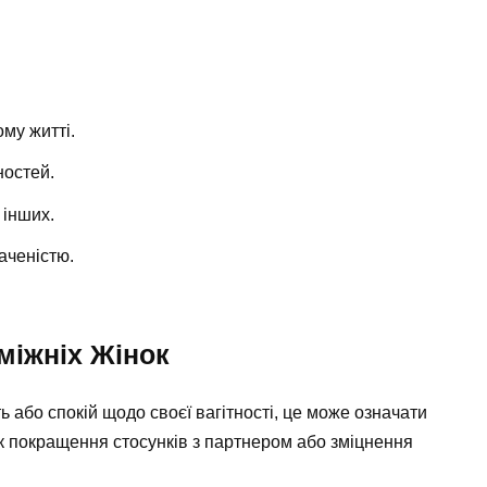
ому житті.
ностей.
 інших.
аченістю.
міжніх Жінок
ь або спокій щодо своєї вагітності, це може означати
 як покращення стосунків з партнером або зміцнення