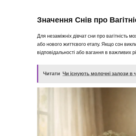
Значення Снів про Вагітні
Для незаміжніх дівчат сни про вагітність м
або нового життєвого етапу. Якщо сон викл
відповідальності або вагання в важливих р
Читати
Чи існують молочні залози в ч