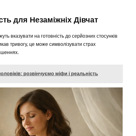
сть для Незаміжніх Дівчат
ожуть вказувати на готовність до серйозних стосунків
икав тривогу, це може символізувати страх
ішеннях.
оловіків: розвінчуємо міфи і реальність