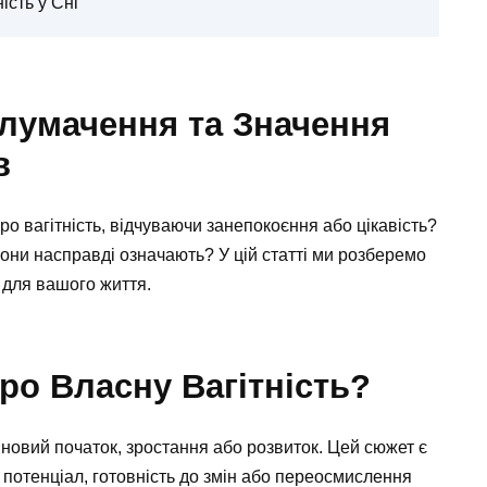
ість у Сні
 Тлумачення та Значення
в
о вагітність, відчуваючи занепокоєння або цікавість?
вони насправді означають? У цій статті ми розберемо
я для вашого життя.
о Власну Вагітність?
 новий початок, зростання або розвиток. Цей сюжет є
потенціал, готовність до змін або переосмислення