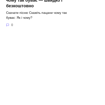
чому так буває — швидко і
безкоштовно
Скачати пісню Скажіть пацани чому так
буває: Як і чому?
0