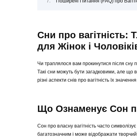
Поширені Питання (FAQ) про Вагітн
Сни про вагітність:
для Жінок і Чоловікі
Чи траплялося вам прокинутися після сну пр
Такі сни можуть бути загадковими, але що 
різні аспекти снів про вагітність їх значенн
Що Ознаменує Сон пр
Сон про власну вагітність часто символізує
багатозначним і може відображати творчий 