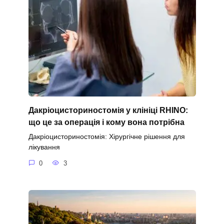
Дакріоцисториностомія у клініці RHINO:
що це за операція і кому вона потрібна
Дакріоцисториностомія: Хірургічне рішення для
лікування
0
3