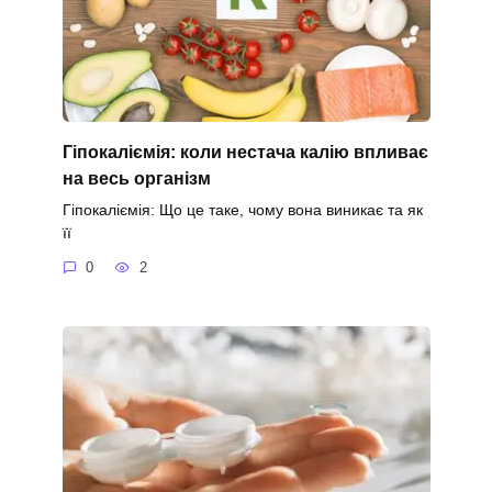
Гіпокаліємія: коли нестача калію впливає
на весь організм
Гіпокаліємія: Що це таке, чому вона виникає та як
її
0
2