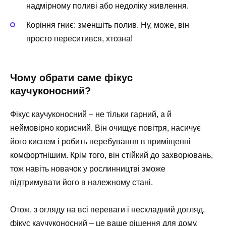
надмірному поливі або недоліку живлення.
Коріння гниє: зменшіть полив. Ну, може, він
просто переситився, хтозна!
Чому обрати саме фікус
каучуконосний?
Фікус каучуконосний – не тільки гарний, а й
неймовірно корисний. Він очищує повітря, насичує
його киснем і робить перебування в приміщенні
комфортнішим. Крім того, він стійкий до захворювань,
тож навіть новачок у рослинництві зможе
підтримувати його в належному стані.
Отож, з огляду на всі переваги і нескладний догляд,
фікус каучуконосний – це ваше рішення для дому.