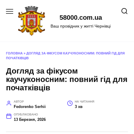
Перейти
до
58000.com.ua
вмісту
Ваш провідник у житті Чернівці
ГОЛОВНА
»
ДОГЛЯД ЗА ФІКУСОМ КАУЧУКОНОСНИМ: ПОВНИЙ ГІД ДЛЯ
ПОЧАТКІВЦІВ
Догляд за фікусом
каучуконосним: повний гід для
початківців
АВТОР
НА ЧИТАННЯ
Fedorenko Serhii
3 хв
ОПУБЛІКОВАНО
13 Березня, 2026