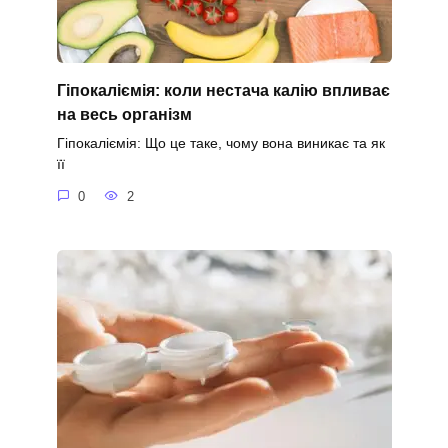
Гіпокаліємія: коли нестача калію впливає
на весь організм
Гіпокаліємія: Що це таке, чому вона виникає та як
її
0
2