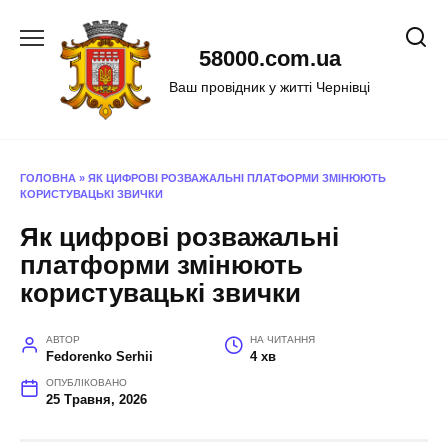
Перейти
до
58000.com.ua
вмісту
Ваш провідник у житті Чернівці
ГОЛОВНА
»
ЯК ЦИФРОВІ РОЗВАЖАЛЬНІ ПЛАТФОРМИ ЗМІНЮЮТЬ
КОРИСТУВАЦЬКІ ЗВИЧКИ
Як цифрові розважальні
платформи змінюють
користувацькі звички
АВТОР
НА ЧИТАННЯ
Fedorenko Serhii
4 хв
ОПУБЛІКОВАНО
25 Травня, 2026