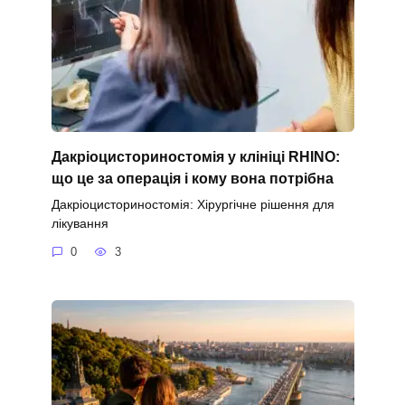
Дакріоцисториностомія у клініці RHINO:
що це за операція і кому вона потрібна
Дакріоцисториностомія: Хірургічне рішення для
лікування
0
3