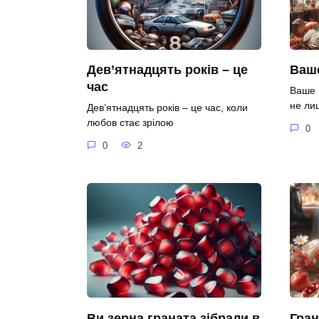
Дев’ятнадцять років – це
Ваше
час
Ваше 
не ли
Дев’ятнадцять років – це час, коли
любов стає зрілою
0
0
2
Ви зерна граната зібрали в
Гран