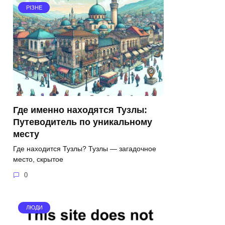
РІЗНЕ
Где именно находятся Тузлы:
Путеводитель по уникальному
месту
Где находится Тузлы? Тузлы — загадочное
место, скрытое
0
ЛЮДИ