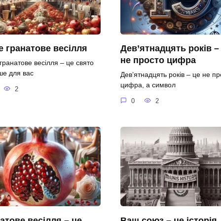
 гранатове весілля
Дев’ятнадцять років –
не просто цифра
гранатове весілля – це свято
ше для вас
Дев’ятнадцять років – це не пр
цифра, а символ
2
0
2
атове весілля – це
Ваш союз – це історія