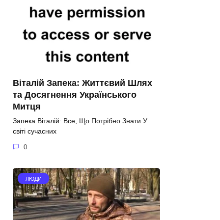
Віталій Запека: Життєвий Шлях
та Досягнення Українського
Митця
Запека Віталій: Все, Що Потрібно Знати У
світі сучасних
0
ЛЮДИ