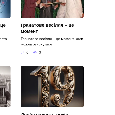
 це
Гранатове весілля – це
момент
осто
Гранатове весілля – це момент, коли
можна озирнутися
0
3
Дев’ятнадцять років