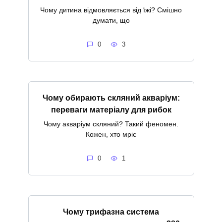
Чому дитина відмовляється від їжі? Смішно
думати, що
0
3
Чому обирають скляний акваріум:
переваги матеріалу для рибок
Чому акваріум скляний? Такий феномен.
Кожен, хто мріє
0
1
Чому трифазна система