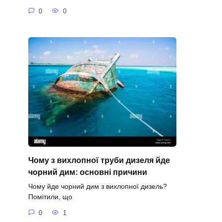
0
0
Чому з вихлопної труби дизеля йде
чорний дим: основні причини
Чому йде чорний дим з вихлопної дизель?
Помітили, що
0
1