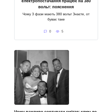
електропостачання працює на 380
вольт: пояснення
Чому 3 фази мають 380 вольт Знаєте, от
буває таке
0
5
Чому важливо сортувати сміття: ключ до