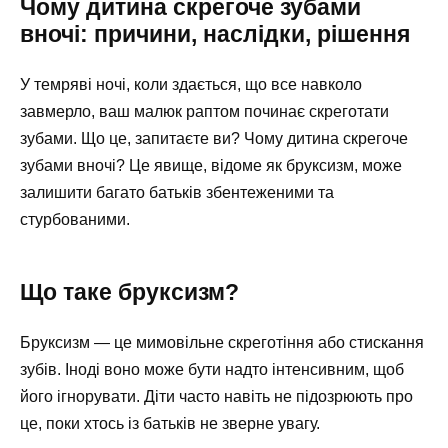
Чому дитина скрегоче зубами
вночі: причини, наслідки, рішення
У темряві ночі, коли здається, що все навколо
завмерло, ваш малюк раптом починає скреготати
зубами. Що це, запитаєте ви? Чому дитина скрегоче
зубами вночі? Це явище, відоме як бруксизм, може
залишити багато батьків збентеженими та
стурбованими.
Що таке бруксизм?
Бруксизм — це мимовільне скреготіння або стискання
зубів. Іноді воно може бути надто інтенсивним, щоб
його ігнорувати. Діти часто навіть не підозрюють про
це, поки хтось із батьків не зверне увагу.