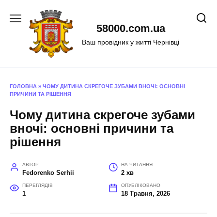
Перейти
до
58000.com.ua
вмісту
Ваш провідник у житті Чернівці
ГОЛОВНА
»
ЧОМУ ДИТИНА СКРЕГОЧЕ ЗУБАМИ ВНОЧІ: ОСНОВНІ
ПРИЧИНИ ТА РІШЕННЯ
Чому дитина скрегоче зубами
вночі: основні причини та
рішення
АВТОР
НА ЧИТАННЯ
Fedorenko Serhii
2 хв
ПЕРЕГЛЯДІВ
ОПУБЛІКОВАНО
1
18 Травня, 2026