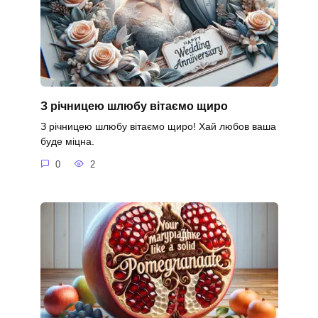
З річницею шлюбу вітаємо щиро
З річницею шлюбу вітаємо щиро! Хай любов ваша
буде міцна.
0
2