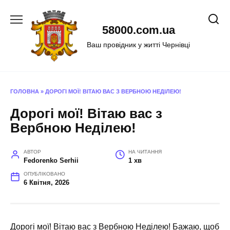
Перейти
до
58000.com.ua
вмісту
Ваш провідник у житті Чернівці
ГОЛОВНА
»
ДОРОГІ МОЇ! ВІТАЮ ВАС З ВЕРБНОЮ НЕДІЛЕЮ!
Дорогі мої! Вітаю вас з
Вербною Неділею!
АВТОР
НА ЧИТАННЯ
Fedorenko Serhii
1 хв
ОПУБЛІКОВАНО
6 Квітня, 2026
Дорогі мої! Вітаю вас з Вербною Неділею! Бажаю, щоб