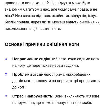
права нога вище коліна?. Це відчуття може бути
знайомим багатьом з нас, але чому саме права, а не
ліва? Незалежно від твоїх особистих відчуттів, існує
безліч причин, через які ти можеш відчути оніміння чи
поколювання в цій частині ноги.
Основні причини оніміння ноги
Неправильне сидіння:
Часто, коли сидимо нога
на ногу, це перетискає нерви і судини.
Проблеми зі спиною:
Грижа міжхребцевих
дисків може вплинути на нерви, котрі пролягають
до ноги.
Стрес і напруженість:
Вони викликають м’язове
напруження, що може вплинути на кровообіг.