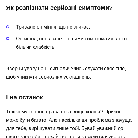
Як розпізнати серйозні симптоми?
Тривале оніміння, що не зникає.
Оніміння, пов’язане з іншими симптомами, як-от
біль чи слабкість.
Зверни увагу на ці сигнали! Учись слухати своє тіло,
щоб уникнути серйозних ускладнень.
І на останок
Тож чому терпне права нога вище коліна? Причин
може бути багато. Але наскільки ця проблема значуща
для тебе, вирішувати лише тобі. Бувай уважний до
свого здоров’я, і нехай твої ноги завжди відчувають