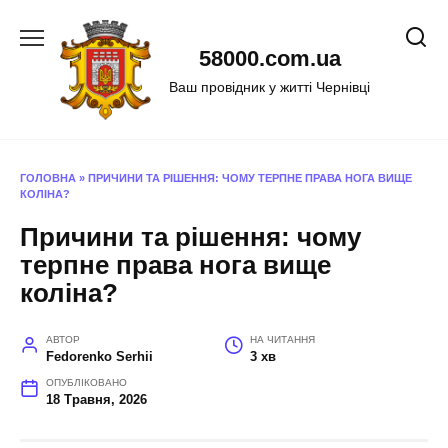
Перейти
до
58000.com.ua
вмісту
Ваш провідник у житті Чернівці
ГОЛОВНА
»
ПРИЧИНИ ТА РІШЕННЯ: ЧОМУ ТЕРПНЕ ПРАВА НОГА ВИЩЕ
КОЛІНА?
Причини та рішення: чому
терпне права нога вище
коліна?
АВТОР
НА ЧИТАННЯ
Fedorenko Serhii
3 хв
ОПУБЛІКОВАНО
18 Травня, 2026