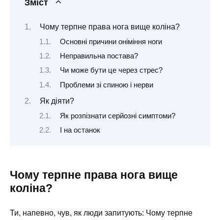
Зміст
Чому терпне права нога вище коліна?
Основні причини оніміння ноги
Неправильна постава?
Чи може бути це через стрес?
Проблеми зі спиною і нерви
Як діяти?
Як розпізнати серйозні симптоми?
І на останок
Чому терпне права нога вище
коліна?
Ти, напевно, чув, як люди запитують: Чому терпне