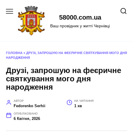
Перейти
до
58000.com.ua
вмісту
Ваш провідник у житті Чернівці
ГОЛОВНА
»
ДРУЗІ, ЗАПРОШУЮ НА ФЕЄРИЧНЕ СВЯТКУВАННЯ МОГО ДНЯ
НАРОДЖЕННЯ
Друзі, запрошую на феєричне
святкування мого дня
народження
АВТОР
НА ЧИТАННЯ
Fedorenko Serhii
1 хв
ОПУБЛІКОВАНО
6 Квітня, 2026