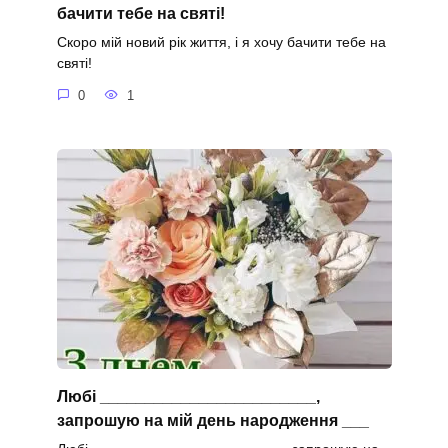
бачити тебе на святі!
Скоро мій новий рік життя, і я хочу бачити тебе на
святі!
0
1
Любі ________________________,
запрошую на мій день народження ___