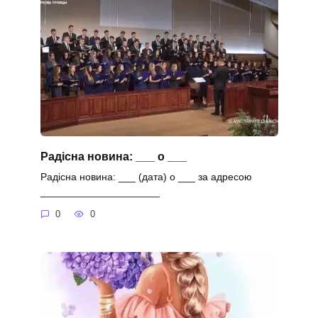
Радісна новина: ___ о ___
Радісна новина: ___ (дата) о ___ за адресою
_____________________
0
0