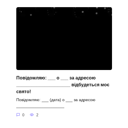
Повідомляю: ___ о ___ за адресою
_____________________ відбудеться моє
свято!
Повідомляю: ___ (дата) о ___ за адресою
_____________________
0
2