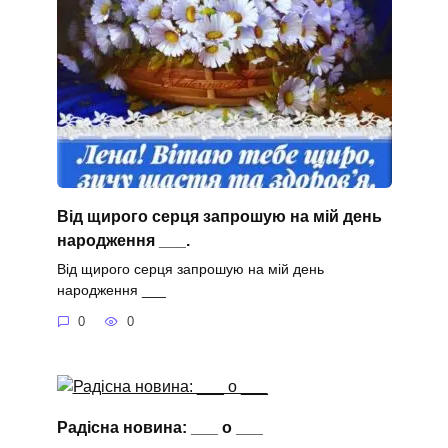
Від щирого серця запрошую на мій день
народження ___.
Від щирого серця запрошую на мій день
народження ___
0
0
Радісна новина: ___ о ___