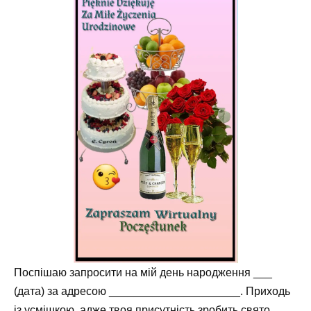
Поспішаю запросити на мій день народження ___
(дата) за адресою _____________________. Приходь
із усмішкою, адже твоя присутність зробить свято