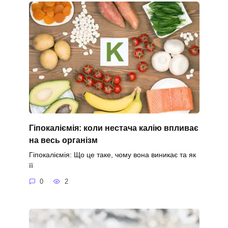
Гіпокаліємія: коли нестача калію впливає
на весь організм
Гіпокаліємія: Що це таке, чому вона виникає та як
її
0
2