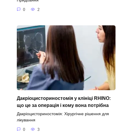
Придбання
0
2
Дакріоцисториностомія у клініці RHINO:
що це за операція і кому вона потрібна
Дакріоцисториностомія: Хірургічне рішення для
лікування
0
3