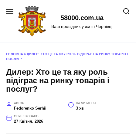
Перейти
до
58000.com.ua
вмісту
Ваш провідник у житті Чернівці
ГОЛОВНА
»
ДИЛЕР: ХТО ЦЕ ТА ЯКУ РОЛЬ ВІДІГРАЄ НА РИНКУ ТОВАРІВ І
ПОСЛУГ?
Дилер: Хто це та яку роль
відіграє на ринку товарів і
послуг?
АВТОР
НА ЧИТАННЯ
Fedorenko Serhii
3 хв
ОПУБЛІКОВАНО
27 Квітня, 2026