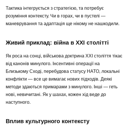
Тактика інтегрується з стратегією, та потребує
розуміння контексту. Чи в горах, чи в пустелі —
маневрування та адаптація ще нікому не нашкодили.
Живий приклад: війна в XXI столітті
Як роса на сонці, військова доктрина XXI століття тікає
від канонів минулого. Інсентивні операції на
Близькому Сході, перебудова статусу НАТО, локальні
конфлікти — все це вимагає нових підходів. Деякі
методи здаються примарами з минулого. Інші — геть
нові, невичитані. Як у шахах, кожен хід веде до
наступного.
Вплив культурного контексту