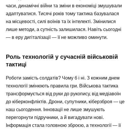
часи, динамічні війни та зміни в економіці змушували
адаптуватися. Тисячі років тому тактика базувалася
на місцевості, силі воїнів та їх інтелекті. Змінилися
лише методи, а сутність залишилася. Навіть сьогодні
— в еру дигіталізації — її не можливо оминути.
Роль технологій у сучасній військовій
тактиці
Роботи замість солдатів? Чому б і ні. З кожним днем
технології змінюють правила гри. Військова тактика
трансформується від руки до рукопису, від медіавоїн
до кіберконфліктів. Дрони, супутники, кіберзброя — це
наш сьогодення. Інновації не лише змушують
перегорнути підручники, а й вигадувати нові.
Інформація стала головною зброєю, а технології — її