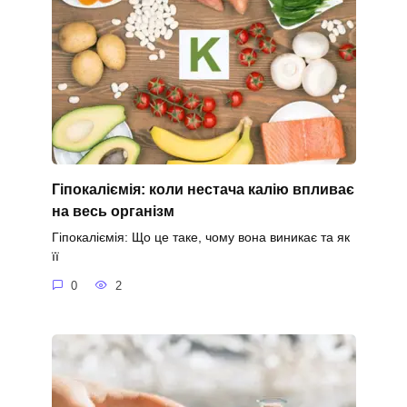
Гіпокаліємія: коли нестача калію впливає
на весь організм
Гіпокаліємія: Що це таке, чому вона виникає та як
її
0
2