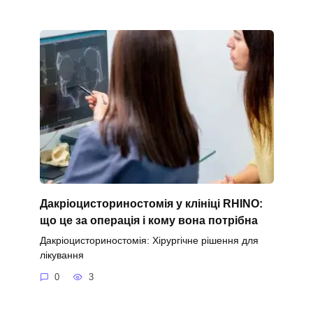
Дакріоцисториностомія у клініці RHINO:
що це за операція і кому вона потрібна
Дакріоцисториностомія: Хірургічне рішення для
лікування
0
3