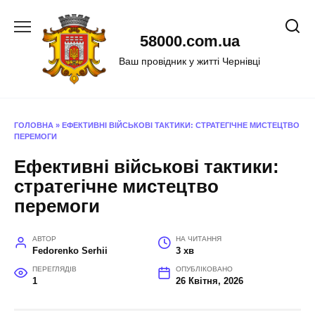
Перейти
до
58000.com.ua
вмісту
Ваш провідник у житті Чернівці
ГОЛОВНА
»
ЕФЕКТИВНІ ВІЙСЬКОВІ ТАКТИКИ: СТРАТЕГІЧНЕ МИСТЕЦТВО
ПЕРЕМОГИ
Ефективні військові тактики:
стратегічне мистецтво
перемоги
АВТОР
НА ЧИТАННЯ
Fedorenko Serhii
3 хв
ПЕРЕГЛЯДІВ
ОПУБЛІКОВАНО
1
26 Квітня, 2026