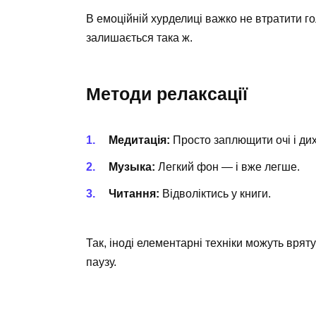
В емоційній хурделиці важко не втратити го
залишається така ж.
Методи релаксації
Медитація:
Просто заплющити очі і дих
Музыка:
Легкий фон — і вже легше.
Читання:
Відволіктись у книги.
Так, іноді елементарні техніки можуть врят
паузу.