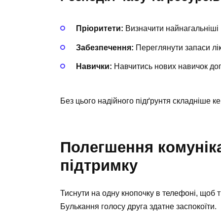
Пріоритети:
Визначити найнагальніші 
Забезпечення:
Переглянути запаси лікі
Навички:
Навчитись нових навичок дог
Без цього надійного підґрунтя складніше к
Полегшення комуніка
підтримку
Тиснути на одну кнопочку в телефоні, щоб т
Булькання голосу друга здатне заспокоїти.