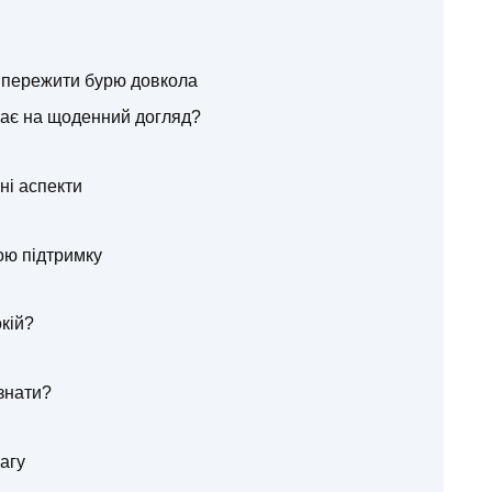
як пережити бурю довкола
иває на щоденний догляд?
ні аспекти
ою підтримку
кій?
знати?
агу