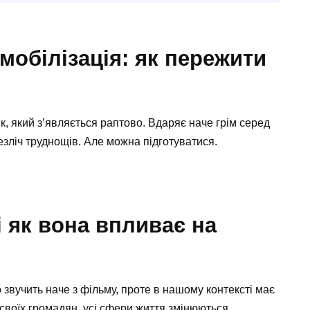
мобілізація: як пережити
к, який з’являється раптово. Вдаряє наче грім серед
езліч труднощів. Але можна підготуватися.
і як вона впливає на
 звучить наче з фільму, проте в нашому контексті має
своїх громадян, усі сфери життя змінюються.