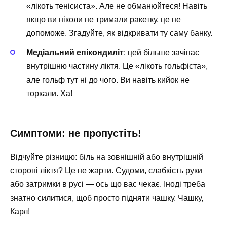
«лікоть тенісиста». Але не обманюйтеся! Навіть
якщо ви ніколи не тримали ракетку, це не
допоможе. Згадуйте, як відкривати ту саму банку.
Медіальний епікондиліт
: цей більше зачіпає
внутрішню частину ліктя. Це «лікоть гольфіста»,
але гольф тут ні до чого. Ви навіть кийок не
торкали. Ха!
Симптоми: не пропустіть!
Відчуйте різницю: біль на зовнішній або внутрішній
стороні ліктя? Це не жарти. Судоми, слабкість руки
або затримки в русі — ось що вас чекає. Іноді треба
знатно силитися, щоб просто підняти чашку. Чашку,
Карл!