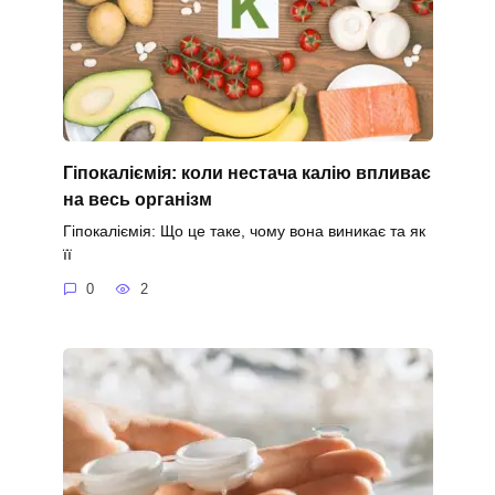
Гіпокаліємія: коли нестача калію впливає
на весь організм
Гіпокаліємія: Що це таке, чому вона виникає та як
її
0
2