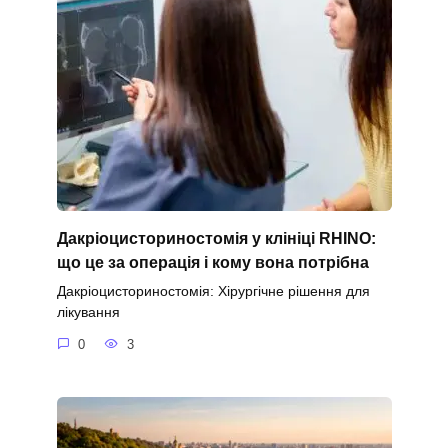
Дакріоцисториностомія у клініці RHINO:
що це за операція і кому вона потрібна
Дакріоцисториностомія: Хірургічне рішення для
лікування
0
3