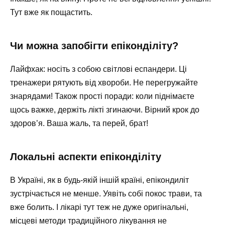
Тут вже як пощастить.
Чи можна запобігти епіконділіту?
Лайфхак: носіть з собою світлові еспандери. Ці
тренажери рятують від хвороби. Не перегружайте
знарядами! Також прості поради: коли піднімаєте
щось важке, держіть лікті згинаючи. Вірний крок до
здоров’я. Ваша жаль, та перей, брат!
Локальні аспекти епіконділіту
В Україні, як в будь-якій іншій країні, епікондиліт
зустрічається не менше. Уявіть собі покос трави, та
вже болить. І лікарі тут теж не дуже оригінальні,
місцеві методи традиційного лікування не