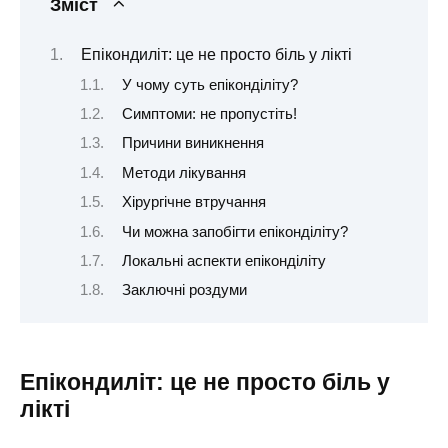
Зміст
Епікондиліт: це не просто біль у лікті
У чому суть епіконділіту?
Симптоми: не пропустіть!
Причини виникнення
Методи лікування
Хірургічне втручання
Чи можна запобігти епіконділіту?
Локальні аспекти епіконділіту
Заключні роздуми
Епікондиліт: це не просто біль у
лікті