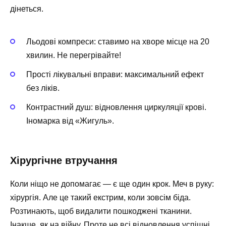
дінеться.
Льодові компреси: ставимо на хворе місце на 20
хвилин. Не перегрівайте!
Прості лікувальні вправи: максимальний ефект
без ліків.
Контрастний душ: відновлення циркуляції крові.
Іномарка від «Жигуль».
Хірургічне втручання
Коли ніщо не допомагає — є ще один крок. Меч в руку:
хірургія. Але це такий екстрим, коли зовсім біда.
Розтинають, щоб видалити пошкоджені тканини.
Інакше, як на війну. Проте не всі відновлення успішні.