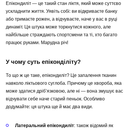
Епікондиліт — це такий стан ліктя, який може суттєво
ускладнити життя. Уявіть собі: ви відкриваєте банку
або тримаєте рожен, а відчуваєте, наче у вас в руці
динаміт. Ця штука може торкнутися кожного, але
найбільше страждають спортсмени та ті, хто багато
працює руками. Марудна річ!
У чому суть епіконділіту?
То що ж це таке, епікондиліт? Це запалення тканин
навколо ліктьового суглоба. Причому це хвороба, яка
може здатися дріб’язковою, але ні — вона змушує вас
відчувати себе наче старий пеньок. Особливо
додумайте: ця штука ще й має два види.
Латеральний епікондиліт
: також відомий як