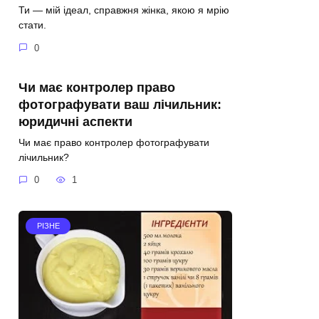
Ти — мій ідеал, справжня жінка, якою я мрію
стати.
0
Чи має контролер право
фотографувати ваш лічильник:
юридичні аспекти
Чи має право контролер фотографувати
лічильник?
0
1
РІЗНЕ