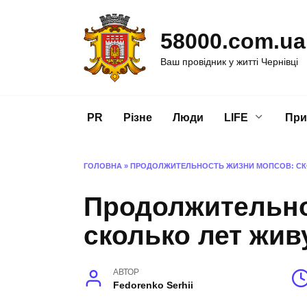
Перейти
до
58000.com.ua
вмісту
Ваш провідник у житті Чернівці
PR
Різне
Люди
LIFE
При
ГОЛОВНА
»
ПРОДОЛЖИТЕЛЬНОСТЬ ЖИЗНИ МОПСОВ: СК
Продолжительно
сколько лет жив
АВТОР
Fedorenko Serhii