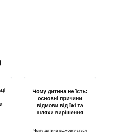
я
ці
Чому дитина не їсть:
основні причини
и
відмови від їжі та
шляхи вирішення
а
Чому дитина відмовляється