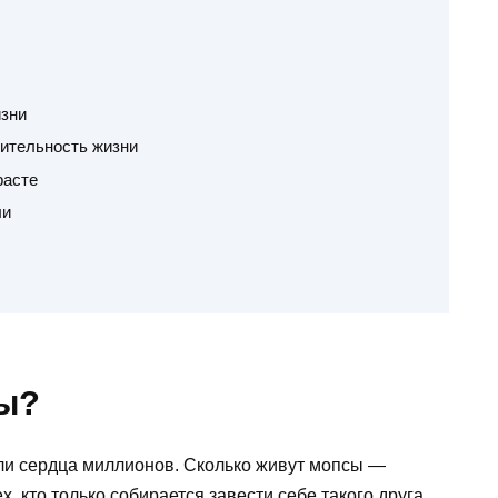
зни
ительность жизни
расте
ли
ы?
ли сердца миллионов. Сколько живут мопсы —
, кто только собирается завести себе такого друга.