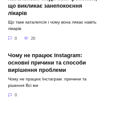
що викликає занепокоєння
лікарів
Що таке каталепсія і чому вона лякає навіть
лікарів
0
20
Чому не працює Instagram:
основні причини та способи
вирішення проблеми
Чому не працює Інстаграм: причини та
рішення Всі ми
0