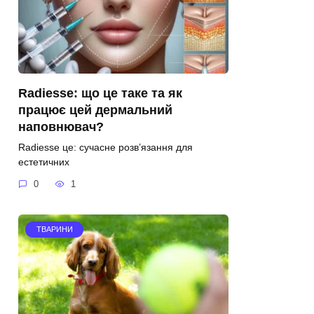
Radiesse: що це таке та як
працює цей дермальний
наповнювач?
Radiesse це: сучасне розв’язання для
естетичних
0
1
ТВАРИНИ