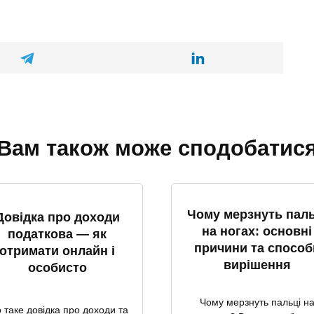
Вам також може сподобатис
Чому мерзнуть паль
Довідка про доходи
на ногах: основні
податкова — як
причини та способ
отримати онлайн і
вирішення
особисто
Чому мерзнуть пальці н
 таке довідка про доходи та