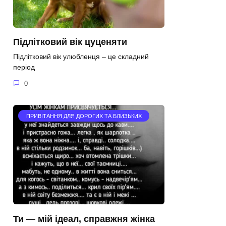
Підлітковий вік цуценяти
Підлітковий вік улюбленця – це складний
період
0
ПРИВІТАННЯ ДЛЯ ДОРОГИХ ТА БЛИЗЬКИХ
Ти — мій ідеал, справжня жінка