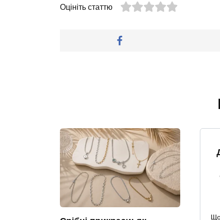
Оцініть статтю
Що