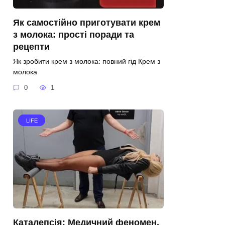
Як самостійно приготувати крем
з молока: прості поради та
рецепти
Як зробити крем з молока: повний гід Крем з
молока
0
1
LIFE
Каталепсія: Медичний феномен,