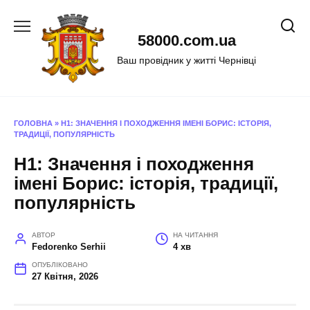
Перейти
до
58000.com.ua
вмісту
Ваш провідник у житті Чернівці
ГОЛОВНА
»
H1: ЗНАЧЕННЯ І ПОХОДЖЕННЯ ІМЕНІ БОРИС: ІСТОРІЯ,
ТРАДИЦІЇ, ПОПУЛЯРНІСТЬ
H1: Значення і походження
імені Борис: історія, традиції,
популярність
АВТОР
НА ЧИТАННЯ
Fedorenko Serhii
4 хв
ОПУБЛІКОВАНО
27 Квітня, 2026