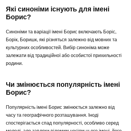
Які синоніми існують для імені
Борис?
Синоніми та варіації імені Борис включають Боріс,
Борік, Боришк, які різняться залежно від мовних та
культурних особливостей. Вибір синоніма може
залежати від традиційної або особистої прихильності
родини.
Чи змінюється популярність імені
Борис?
Популярність імені Борис змінюється залежно від
часу та географічного розташування. Іноді
спостерігається спад популярності, особливо серед
молоді, але завдяки відомим носіям цього імені, його