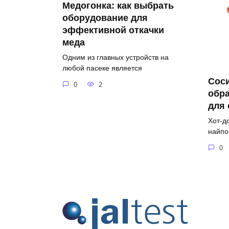
Медогонка: как выбрать
оборудование для
эффективной откачки
меда
Одним из главных устройств на
любой пасеке является
Соси
0
2
обра
для
Хот-д
найпо
0