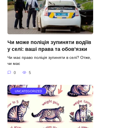
Чи може поліція зупиняти водіїв
у селі: ваші права та обов’язки
Чи має право поліція зупиняти в селі? Отже,
чи має
0
5
UNCATEGORIZED