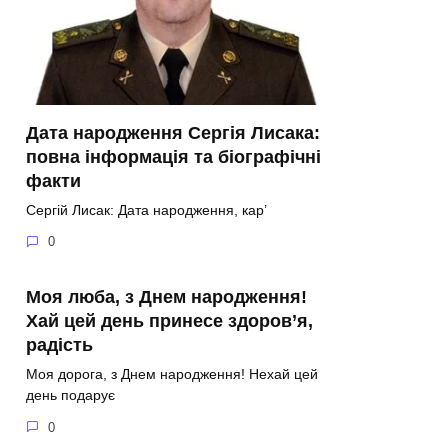
Дата народження Сергія Лисака:
повна інформація та біографічні
факти
Сергій Лисак: Дата народження, кар’
0
Моя люба, з Днем народження!
Хай цей день принесе здоров’я,
радість
Моя дорога, з Днем народження! Нехай цей
день подарує
0