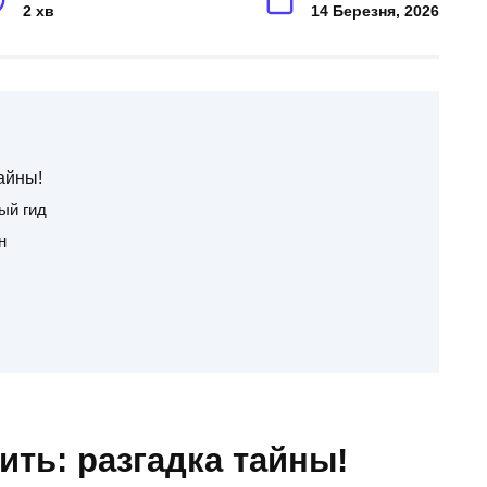
2 хв
14 Березня, 2026
айны!
ый гид
н
ить: разгадка тайны!