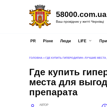
Перейти
до
58000.com.ua
вмісту
Ваш провідник у житті Чернівці
PR
Різне
Люди
LIFE
При
ГОЛОВНА
»
ГДЕ КУПИТЬ ГИПЕРОДИПИН: ЛУЧШИЕ МЕСТА
Где купить гипе
места для выго
препарата
АВТОР