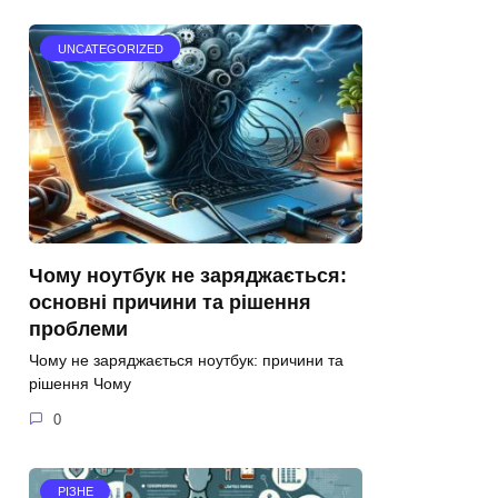
UNCATEGORIZED
Чому ноутбук не заряджається:
основні причини та рішення
проблеми
Чому не заряджається ноутбук: причини та
рішення Чому
0
РІЗНЕ