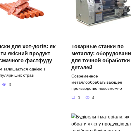
ски для хот-догів: як
Токарные станки по
ти якісний продукт
металлу: оборудовани
 смачного фастфуду
для точной обработки
деталей
ог залишається однією з
пулярніших страв
Современное
металлообрабатывающее
3
производство невозможно
0
4