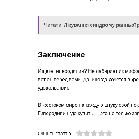
Читати
Лікування синдрому ранньої р
Заключение
Ищете гиперодипин? Не лабиринт из мифов 
вот он перед вами. Да, иногда хочется вбро
удовольствие.
В жестоком мире на каждую штуку свой пок
Гиперодипин где купить — это не только з
Оцініть статтю