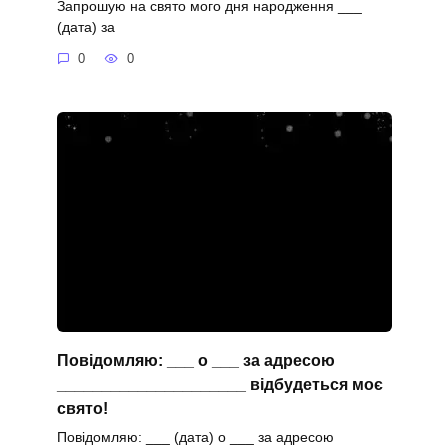
Запрошую на свято мого дня народження ___
(дата) за
0
0
Повідомляю: ___ о ___ за адресою
_____________________ відбудеться моє
свято!
Повідомляю: ___ (дата) о ___ за адресою