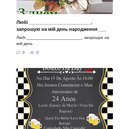
Любі ________________________,
запрошую на мій день народження ___
Любі ________________________, запрошую на
мій день
0
0