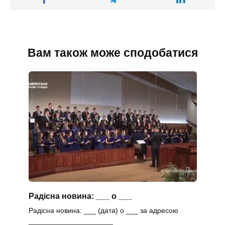
Вам також може сподобатися
Радісна новина: ___ о ___
Радісна новина: ___ (дата) о ___ за адресою
_____________________