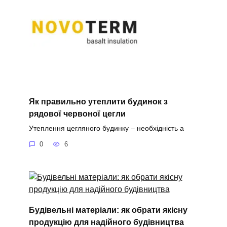
Як правильно утеплити будинок з
рядової червоної цегли
Утеплення цегляного будинку – необхідність а
0
6
Будівельні матеріали: як обрати якісну
продукцію для надійного будівництва