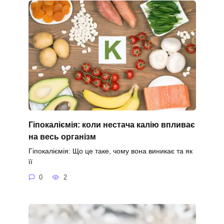
Гіпокаліємія: коли нестача калію впливає
на весь організм
Гіпокаліємія: Що це таке, чому вона виникає та як
її
0
2