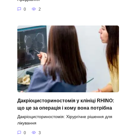
0
2
Дакріоцисториностомія у клініці RHINO:
що це за операція і кому вона потрібна
Дакріоцисториностомія: Хірургічне рішення для
лікування
0
3