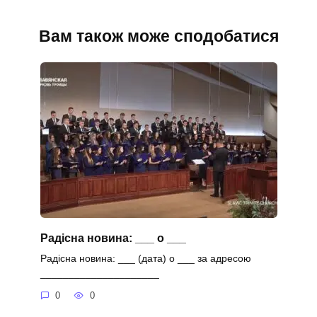
Вам також може сподобатися
Радісна новина: ___ о ___
Радісна новина: ___ (дата) о ___ за адресою
_____________________
0
0