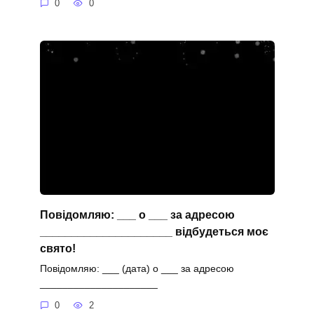
0
0
Повідомляю: ___ о ___ за адресою
_____________________ відбудеться моє
свято!
Повідомляю: ___ (дата) о ___ за адресою
_____________________
0
2