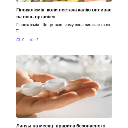
Гіпокаліємія: коли нестача калію впливає
на весь організм
Гіпокаліємія: Що це таке, чому вона виникає та як
її
0
2
Линзы на месяц: правила безопасного