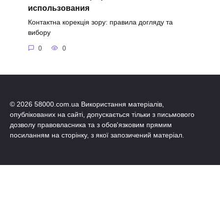
использования
Контактна корекція зору: правила догляду та
вибору
0
0
© 2026 58000.com.ua Використання матеріалів,
опублікованих на сайті, допускається тільки з письмового
дозволу правовласника та з обов'язковим прямим
посиланням на сторінку, з якої запозичений матеріал.