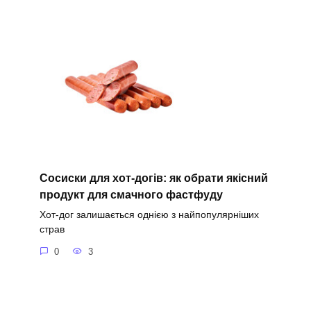
Сосиски для хот-догів: як обрати якісний
продукт для смачного фастфуду
Хот-дог залишається однією з найпопулярніших
страв
0
3