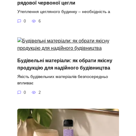
рядової червоної цегли
Утеплення цегляного будинку – необхідність а
0
6
Будівельні матеріали: як обрати якісну
продукцію для надійного будівництва
Якість будівельних матеріалів безпосередньо
впливає
0
2