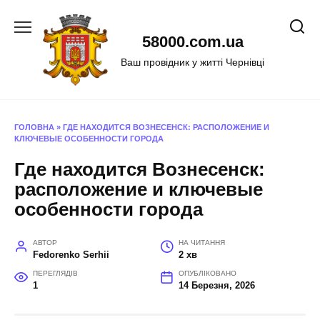
Перейти
до
58000.com.ua
вмісту
Ваш провідник у житті Чернівці
ГОЛОВНА
»
ГДЕ НАХОДИТСЯ ВОЗНЕСЕНСК: РАСПОЛОЖЕНИЕ И
КЛЮЧЕВЫЕ ОСОБЕННОСТИ ГОРОДА
Где находится Вознесенск:
расположение и ключевые
особенности города
АВТОР
НА ЧИТАННЯ
Fedorenko Serhii
2 хв
ПЕРЕГЛЯДІВ
ОПУБЛІКОВАНО
1
14 Березня, 2026