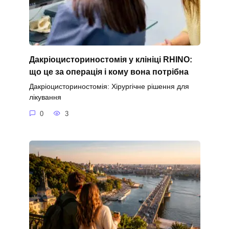
Дакріоцисториностомія у клініці RHINO:
що це за операція і кому вона потрібна
Дакріоцисториностомія: Хірургічне рішення для
лікування
0
3