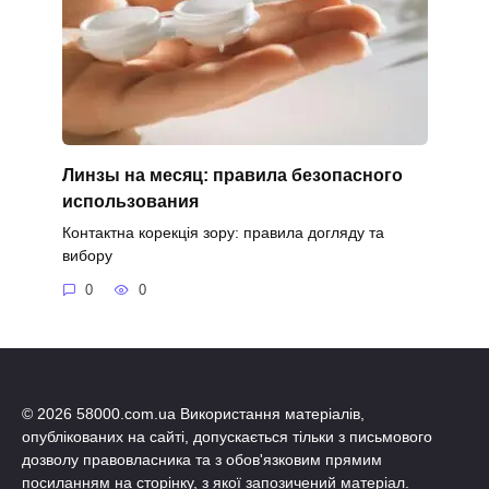
Линзы на месяц: правила безопасного
использования
Контактна корекція зору: правила догляду та
вибору
0
0
© 2026 58000.com.ua Використання матеріалів,
опублікованих на сайті, допускається тільки з письмового
дозволу правовласника та з обов'язковим прямим
посиланням на сторінку, з якої запозичений матеріал.