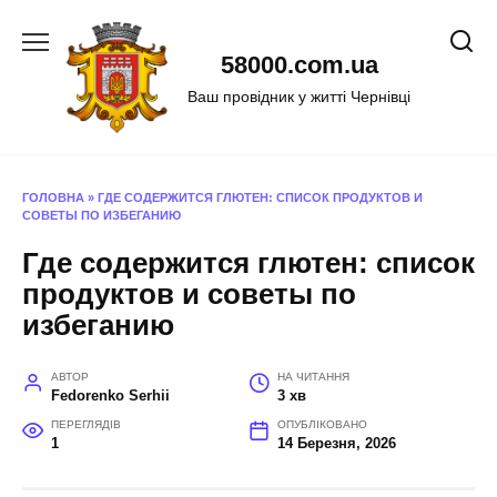
Перейти
до
58000.com.ua
вмісту
Ваш провідник у житті Чернівці
ГОЛОВНА
»
ГДЕ СОДЕРЖИТСЯ ГЛЮТЕН: СПИСОК ПРОДУКТОВ И
СОВЕТЫ ПО ИЗБЕГАНИЮ
Где содержится глютен: список
продуктов и советы по
избеганию
АВТОР
НА ЧИТАННЯ
Fedorenko Serhii
3 хв
ПЕРЕГЛЯДІВ
ОПУБЛІКОВАНО
1
14 Березня, 2026