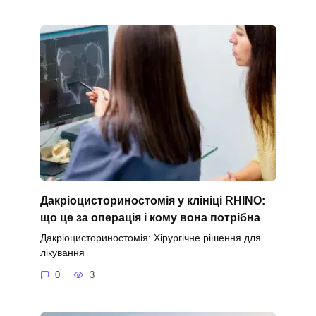
Дакріоцисториностомія у клініці RHINO:
що це за операція і кому вона потрібна
Дакріоцисториностомія: Хірургічне рішення для
лікування
0
3