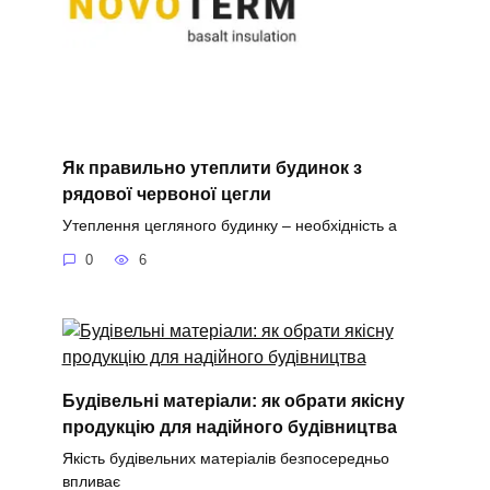
Як правильно утеплити будинок з
рядової червоної цегли
Утеплення цегляного будинку – необхідність а
0
6
Будівельні матеріали: як обрати якісну
продукцію для надійного будівництва
Якість будівельних матеріалів безпосередньо
впливає