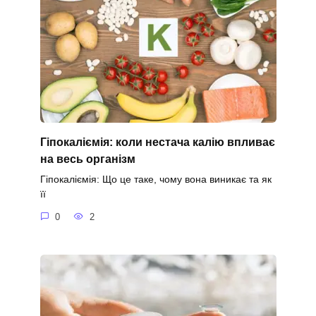
Гіпокаліємія: коли нестача калію впливає
на весь організм
Гіпокаліємія: Що це таке, чому вона виникає та як
її
0
2