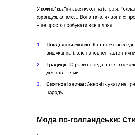
У кожної країни своя кухонна історія. Голл
французька, але… Вона така, як вона є: прос
– це просто пробувати все підряд.
Поєднання смаків:
Картопля, оселедец
вишуканості, але наповнені автентичн
Традиції:
Страви передаються з поколі
десятиліттями.
Святкові звичаї:
Зверніть увагу на тра
народу.
Мода по-голландськи: Сти