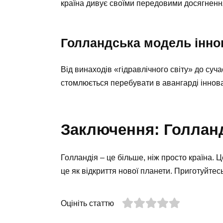
країна дивує своїми передовими досягненн
Голландська модель інно
Від винаходів «гідравлічного світу» до суча
стомлюється перебувати в авангарді іннова
Заключення: Голланд
Голландія – це більше, ніж просто країна. 
це як відкриття нової планети. Приготуйтесь
Оцініть статтю