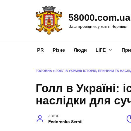
Перейти
до
58000.com.ua
вмісту
Ваш провідник у житті Чернівці
PR
Різне
Люди
LIFE
При
ГОЛОВНА
»
ГОЛЛ В УКРАЇНІ: ІСТОРІЯ, ПРИЧИНИ ТА НАС
Голл в Україні: 
наслідки для су
АВТОР
Fedorenko Serhii