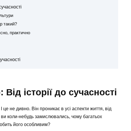
сучасності
ультури
р такий?
сно, практично
учасності
 Від історії до сучасності
 це не дивно. Він проникає в усі аспекти життя, від
 Та ви коли-небудь замислювались, чому багатьох
робить його особливим?