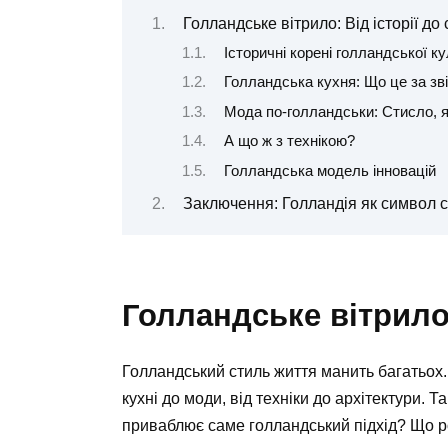
Голландське вітрило: Від історії до 
Історичні корені голландської к
Голландська кухня: Що це за зві
Мода по-голландськи: Стисло, я
А що ж з технікою?
Голландська модель інновацій
Заключення: Голландія як символ с
Голландське вітрило:
Голландський стиль життя манить багатьох. І
кухні до моди, від техніки до архітектури.
приваблює саме голландський підхід? Що 