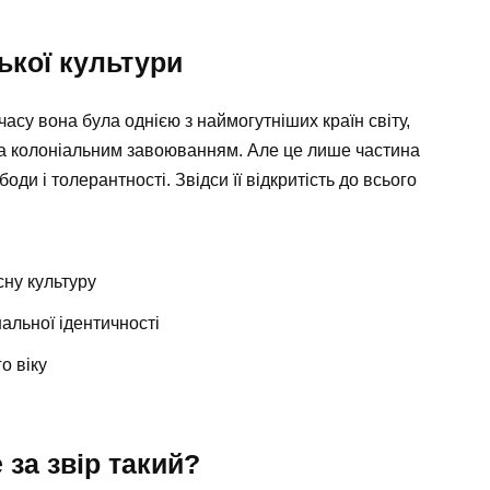
ької культури
часу вона була однією з наймогутніших країн світу,
а колоніальним завоюванням. Але це лише частина
оди і толерантності. Звідси її відкритість до всього
сну культуру
альної ідентичності
о віку
 за звір такий?