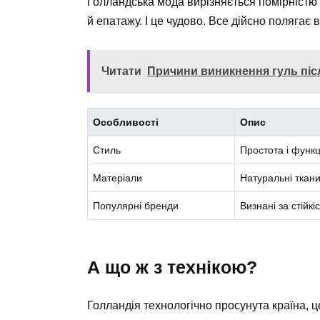
Голландська мода вирізняється помірністю 
й епатажу. І це чудово. Все дійсно полягає 
Читати
Причини виникнення гуль післ
Особливості
Опис
Стиль
Простота і функц
Матеріали
Натуральні ткан
Популярні бренди
Визнані за стійкі
А що ж з технікою?
Голландія технологічно просунута країна, ц