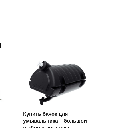
я
Купить бачок для
умывальника – большой
выбор и доставка