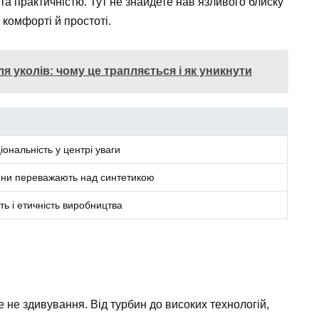
та практичністю. Тут не знайдете нав’язливого блиску
в комфорті й простоті.
я уколів: чому це трапляється і як уникнути
іональність у центрі уваги
ини переважають над синтетикою
сть і етичність виробництва
е не здивування. Від турбин до високих технологій,