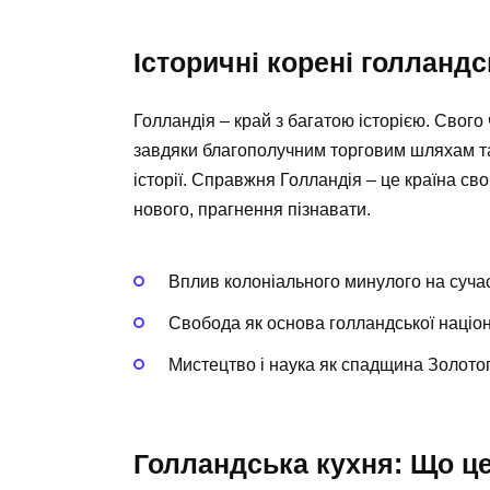
Історичні корені голландс
Голландія – край з багатою історією. Свого 
завдяки благополучним торговим шляхам т
історії. Справжня Голландія – це країна своб
нового, прагнення пізнавати.
Вплив колоніального минулого на суча
Свобода як основа голландської націон
Мистецтво і наука як спадщина Золотог
Голландська кухня: Що це